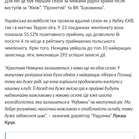
Для неї це був перший сезон за межами рідної країни після
виступів за “Хімік”, “Прометей” та ВК “Буковинка”.
Українська волейболістка провела вдалий сезон як у Кубку ЄКВ,
так і в матчах Таурон-ліга. У 23 поєдинках чемпіонату вона
показала 55,52% позитивного прийому, що дозволило їй
посісти 4-те місце в рейтингу приймаючих польського
чемпіонату. Крім того, Нємцева увійшла до топ-10 найкращих
захисниць ліги, виконавши 292 успішні захисні дії.
“Кристина Нємцева залишається з нами ще на один сезон. У
минулому розіграші вона була однією з найкращих ліберо в Польщі,
тому ми дуже раді, що вона вирішила продовжити виступи у
нашому клубі. Її досвід та дуже якісна гра в прийомі будуть
надзвичайно важливими у новому сезоні. Це вже шоста
волейболістка, яка залишиться в “Радомка” на наступний рік. Ми
добре розуміємо, наскільки важливою є стабільність складу, тому
дуже задоволені цим”,
– зазначив директор “Радомка”
Лукаш
Крук
.