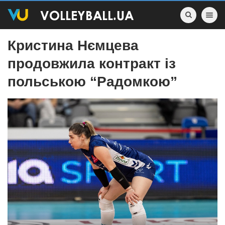
Toggle nav
Кристина Нємцева
продовжила контракт із
польською “Радомкою”