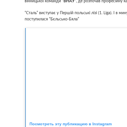
вінницької команди
“ВНАУ”
, де розпочав професійну ка
“Сталь” виступає у Першій польські лізі (1. Liga). І в 
поступилася “Бєльсько-Бяла”
Посмотреть эту публикацию в Instagram