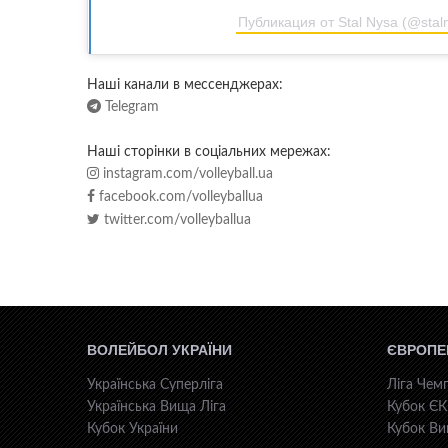
Публикация от Stal Nysa (@stal
Наші канали в мессенджерах:
Telegram
Наші сторінки в соціальних мережах:
instagram.com/volleyball.ua
facebook.com/volleyballua
twitter.com/volleyballua
ВОЛЕЙБОЛ УКРАЇНИ
ЄВРОПЕ
Українська Суперліга
Ліга Чемп
Українська Вища Ліга
Кубок Є
Кубок України
Кубок Ви