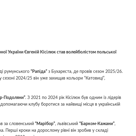
рної України Євгеній Кісілюк став волейболістом польської
аді румунського
“Рапіда”
з Бухареста, де провів сезон 2025/26.
 сезоні 2024/25 він уже захищав кольори “Катовиці”,
тр-Подоляни”
. З 2021 по 2024 рік Кісілюк був одним із лідерів
 допомагаючи клубу боротися за найвищі місця в українській
ав за словенський
“Марібор”
, львівський
“Барком-Кажани”
,
. Перші кроки на дорослому рівні він зробив у складі