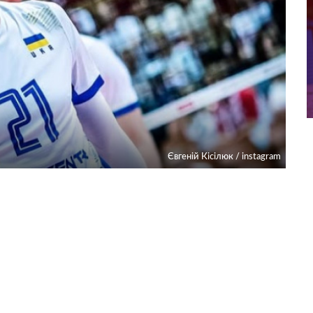
Євгеній Кісілюк / instagram