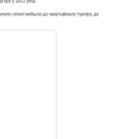
р’єру у 2012 році.
минулому сезоні вийшла до чвертьфіналу турніру, де