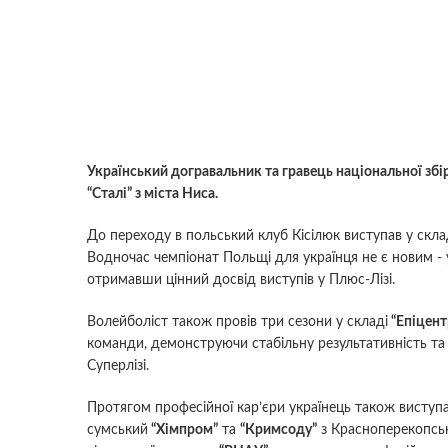
Український догравальник та гравець національної збі
“Сталі” з міста Ниса.
До переходу в польський клуб Кісілюк виступав у скл
Водночас чемпіонат Польщі для українця не є новим - у
отримавши цінний досвід виступів у Плюс-Лізі.
Волейболіст також провів три сезони у складі
“Епіцен
команди, демонструючи стабільну результативність та
Суперлізі.
Протягом професійної кар’єри українець також виступ
сумський
“Хімпром”
та
“Кримсоду”
з Красноперекопська