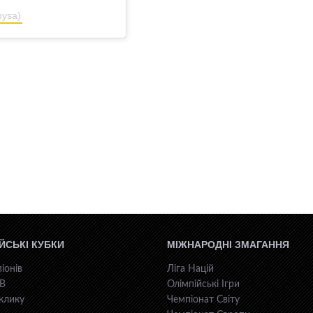
nysa)
ЙСЬКІ КУБКИ
МІЖНАРОДНІ ЗМАГАННЯ
іонів
Ліга Націй
КВ
Олімпійські Ігри
клику
Чемпіонат Світу