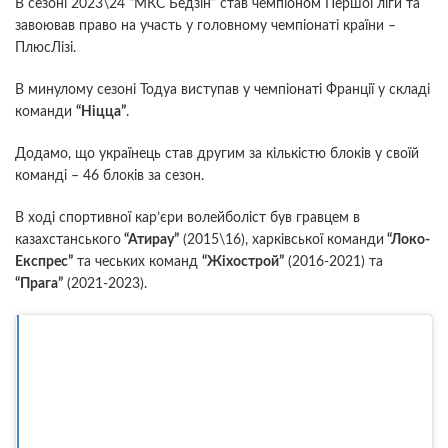
В сезоні 2023\24 “МКС Бедзін” став чемпіоном Першої ліги та
завоював право на участь у головному чемпіонаті країни –
ПлюсЛізі.
В минулому сезоні Тодуа виступав у чемпіонаті Франції у складі
команди
“Ніцца”
.
Додамо, що українець став другим за кількістю блоків у своїй
команді – 46 блоків за сезон.
В ході спортивної кар’єри волейболіст був гравцем в
казахстанського
“Атирау”
(2015\16), харківської команди
“Локо-
Експрес”
та чеських команд
“Жіхострой”
(2016-2021) та
“Прага”
(2021-2023).