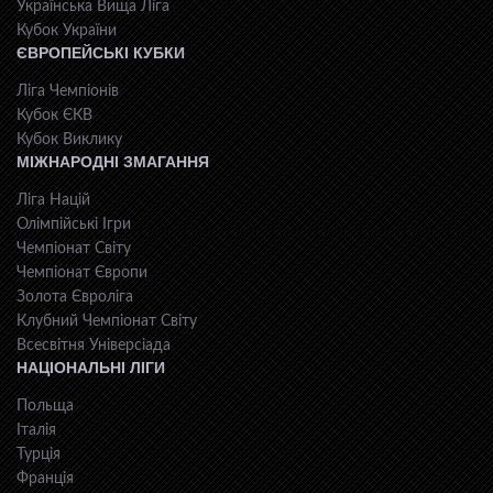
Українська Вища Ліга
Кубок України
ЄВРОПЕЙСЬКІ КУБКИ
Ліга Чемпіонів
Кубок ЄКВ
Кубок Виклику
МІЖНАРОДНІ ЗМАГАННЯ
Ліга Націй
Олімпійські Ігри
Чемпіонат Світу
Чемпіонат Європи
Золота Євроліга
Клубний Чемпіонат Світу
Всесвiтня Унiверсiaда
НАЦІОНАЛЬНІ ЛІГИ
Польща
Італія
Турція
Франція