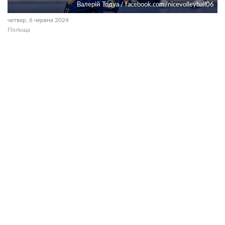
Валерій Тодуа / facebook.com/nicevolleyball06
четвер, 6 червня 2024
Польща