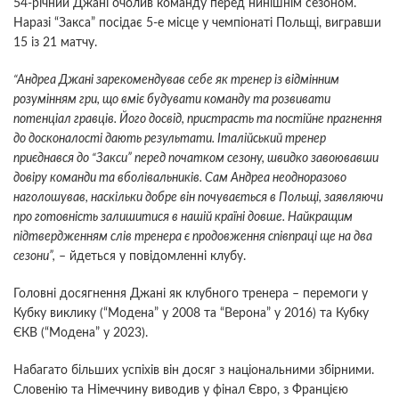
54-річний Джані очолив команду перед нинішнім сезоном.
Наразі “Закса” посідає 5-е місце у чемпіонаті Польщі, вигравши
15 із 21 матчу.
“Андреа Джані зарекомендував себе як тренер із відмінним
розумінням гри, що вміє будувати команду та розвивати
потенціал гравців. Його досвід, пристрасть та постійне прагнення
до досконалості дають результати. Італійський тренер
приєднався до “Закси” перед початком сезону, швидко завоювавши
довіру команди та вболівальників. Сам Андреа неодноразово
наголошував, наскільки добре він почувається в Польщі, заявляючи
про готовність залишитися в нашій країні довше. Найкращим
підтвердженням слів тренера є продовження співпраці ще на два
сезони”,
– йдеться у повідомленні клубу.
Головні досягнення Джані як клубного тренера – перемоги у
Кубку виклику (“Модена” у 2008 та “Верона” у 2016) та Кубку
ЄКВ (“Модена” у 2023).
Набагато більших успіхів він досяг з національними збірними.
Словенію та Німеччину виводив у фінал Євро, з Францією