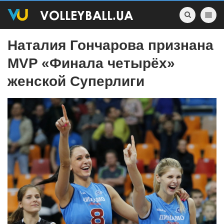
Toggle nav
Наталия Гончарова признана
MVP «Финала четырёх»
женской Суперлиги