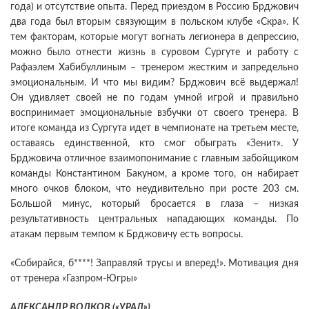
года) и отсутствие опыта. Перед приездом в Россию Брджович
два года был вторым связующим в польском клубе «Скра». К
тем факторам, которые могут вогнать легионера в депрессию,
можно было отнести жизнь в суровом Сургуте и работу с
Рафаэлем Хабибуллиным – тренером жестким и запредельно
эмоциональным. И что мы видим? Брджович всё выдержал!
Он удивляет своей не по годам умной игрой и правильно
воспринимает эмоциональные взбучки от своего тренера. В
итоге команда из Сургута идет в чемпионате на третьем месте,
оставаясь единственной, кто смог обыграть «Зенит». У
Брджовича отличное взаимопонимание с главным забойщиком
команды Константином Бакуном, а кроме того, он набирает
много очков блоком, что неудивительно при росте 203 см.
Большой минус, который бросается в глаза – низкая
результативность центральных нападающих команды. По
атакам первым темпом к Брджовичу есть вопросы.
«Собирайся, б****! Заправляй трусы и вперед!». Мотивация дня
от тренера «Газпром-Югры»
АЛЕКСАНДР ВОЛКОВ («УРАЛ»)