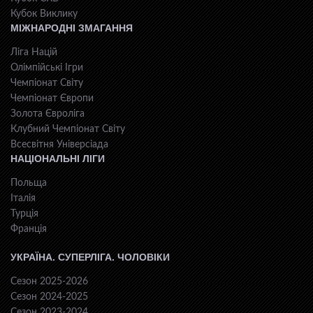
Кубок Виклику
МІЖНАРОДНІ ЗМАГАННЯ
Ліга Націй
Олімпійські Ігри
Чемпіонат Світу
Чемпіонат Європи
Золота Євроліга
Клубний Чемпіонат Світу
Всесвiтня Унiверсiaда
НАЦІОНАЛЬНІ ЛІГИ
Польща
Італія
Турція
Франція
УКРАЇНА. СУПЕРЛІГА. ЧОЛОВІКИ
Сезон 2025-2026
Сезон 2024-2025
Сезон 2023-2024