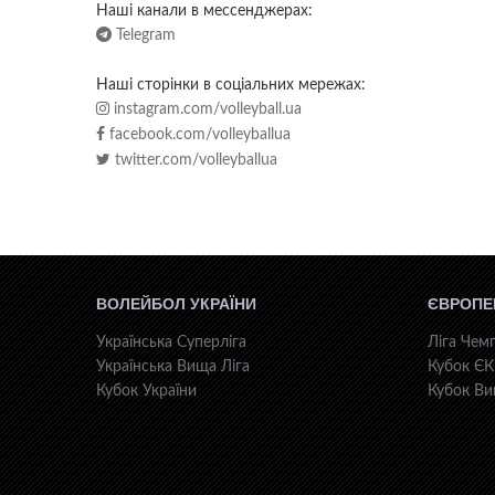
Наші канали в мессенджерах:
Telegram
Наші сторінки в соціальних мережах:
instagram.com/volleyball.ua
facebook.com/volleyballua
twitter.com/volleyballua
ВОЛЕЙБОЛ УКРАЇНИ
ЄВРОПЕ
Українська Суперліга
Ліга Чемп
Українська Вища Ліга
Кубок Є
Кубок України
Кубок Ви