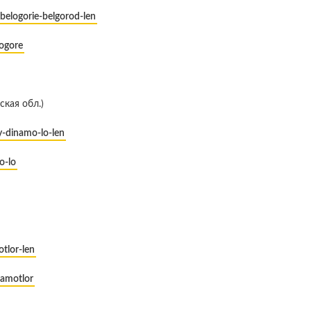
belogorie-belgorod-len
logore
кая обл.)
y-dinamo-lo-len
o-lo
otlor-len
samotlor