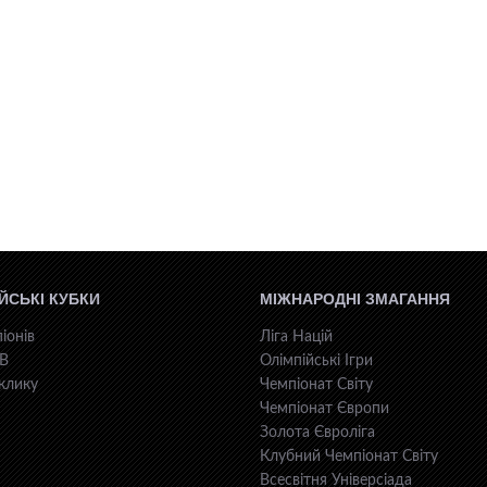
ЙСЬКІ КУБКИ
МІЖНАРОДНІ ЗМАГАННЯ
іонів
Ліга Націй
КВ
Олімпійські Ігри
клику
Чемпіонат Світу
Чемпіонат Європи
Золота Євроліга
Клубний Чемпіонат Світу
Всесвiтня Унiверсiaда