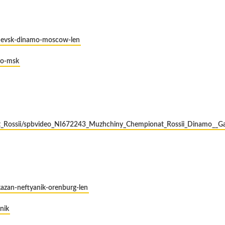
shevsk-dinamo-moscow-len
mo-msk
nat_Rossii/spbvideo_NI672243_Muzhchiny_Chempionat_Rossii_Dinamo__G
kazan-neftyanik-orenburg-len
nik