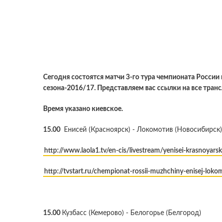
Сегодня состоятся матчи 3-го тура чемпионата Росси
сезона-2016/17. Представляем вас ссылки на все тран
Время указано киевское.
15.00
Енисей (Красноярск) - Локомотив (Новосибирск)
http://www.laola1.tv/en-cis/livestream/yenisei-krasnoyars
http://tvstart.ru/chempionat-rossii-muzhchiny-enisej-loko
15.00
Кузбасс (Кемерово) - Белогорье (Белгород)