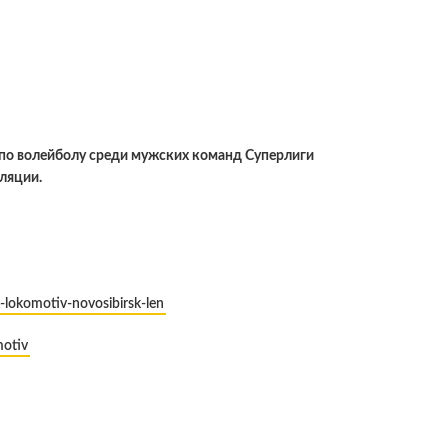
и по волейболу среди мужских команд Суперлиги
сляции.
k-lokomotiv-novosibirsk-len
motiv