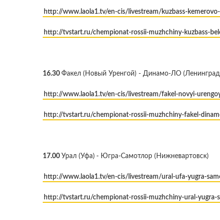
http://www.laola1.tv/en-cis/livestream/kuzbass-kemerovo-
http://tvstart.ru/chempionat-rossii-muzhchiny-kuzbass-be
16.30
Факел (Новый Уренгой) - Динамо-ЛО (Ленинградс
http://www.laola1.tv/en-cis/livestream/fakel-novyi-urengo
http://tvstart.ru/chempionat-rossii-muzhchiny-fakel-dinam
17.00
Урал (Уфа)
- Югра-Самотлор (Нижневартовск)
http://www.laola1.tv/en-cis/livestream/ural-ufa-yugra-sam
http://tvstart.ru/chempionat-rossii-muzhchiny-ural-yugra-