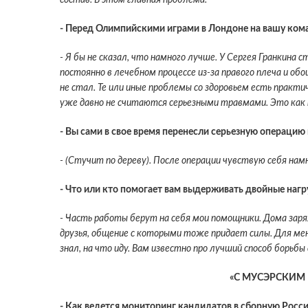
- Перед Олимпийскими играми в Лондоне на вашу ком
- Я бы не сказал, что намного лучше. У Сергея Гранкина 
постоянно в лечебном процессе из-за правого плеча и об
не стал. Те или иные проблемы со здоровьем есть практи
уже давно не считаются серьезными травмами. Это как 
- Вы сами в свое время перенесли серьезную операцию 
- (
Стучит по дереву
). После операции чувствую себя нам
- Что или кто помогает вам выдерживать двойные нагр
- Часть работы берут на себя мои помощники. Дома заря
друзья, общение с которыми тоже придает силы. Для меня
знал, на что иду. Вам известно про лучший способ борьб
«С МУСЭРСКИМ 
- Как ведется мониторинг кандидатов в сборную Росси