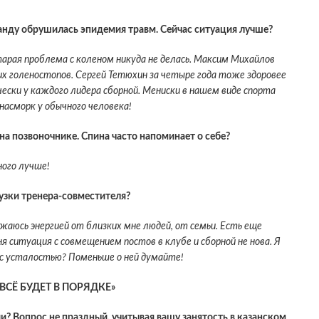
анду обрушилась эпидемия травм. Сейчас ситуация лучше?
старая проблема с коленом никуда не делась. Максим Михайлов
оих голеностопов. Сергей Тетюхин за четыре года тоже здоровее
чески у каждого лидера сборной. Мениски в нашем виде спорта
насморк у обычного человека!
на позвоночнике. Спина часто напоминает о себе?
ного лучше!
узки тренера-совместителя?
жаюсь энергией от близких мне людей, от семьи. Есть еще
 ситуация с совмещением постов в клубе и сборной не нова. Я
ы с усталостью? Поменьше о ней думайте!
ВСЁ БУДЕТ В ПОРЯДКЕ»
и? Вопрос не праздный, учитывая вашу занятость в казанском