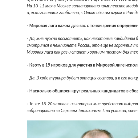
На 10-11 мая в Москве запланировано комплексное медоб
и, если говорить глобально, к Олимпийским играм в Рио-
- Мировая лига важна для вас с точки зрения определ
- Да, мне нужно посмотреть, как некоторые кандидаты 
смотрится в чемпионате России, это еще не гарантия то
Мировая лига как раз и станет хорошим тестом для тех, 
- Квоту в 19 игроков для участия в Мировой лиге испо
- Да. В ходе турнира будет ротация состава, а к его кон
- Насколько обширен круг реальных кандидатов в сбо
-
Те же 18-20 человек, из которых мне предстоит выбрать
забронировано за Сергеем Тетюхиным. При условии, конеч