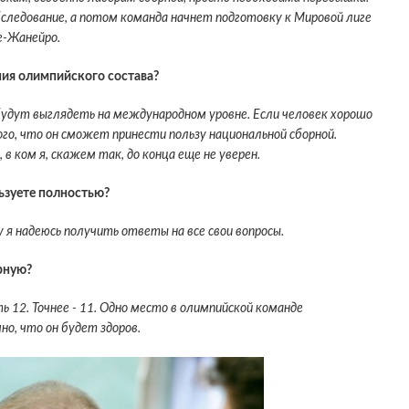
следование, а потом команда начнет подготовку к Мировой лиге
де-Жанейро.
ения олимпийского состава?
будут выглядеть на международном уровне. Если человек хорошо
го, что он сможет принести пользу национальной сборной.
в ком я, скажем так, до конца еще не уверен.
льзуете полностью?
цу я надеюсь получить ответы на все свои вопросы.
рную?
 12. Точнее - 11. Одно место в олимпийской команде
но, что он будет здоров.