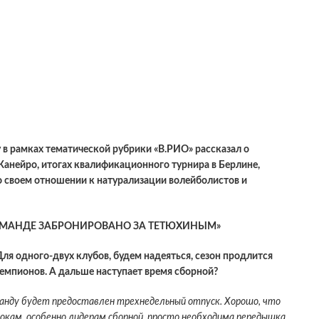
 в рамках тематической рубрики «В.РИО» рассказал о
анейро, итогах квалификационного турнира в Берлине,
о своем отношении к натурализации волейболистов и
ОМАНДЕ ЗАБРОНИРОВАНО ЗА ТЕТЮХИНЫМ»
Для одного-двух клубов, будем надеяться, сезон продлится
 чемпионов. А дальше наступает время сборной?
манду будет предоставлен трехнедельный отпуск. Хорошо, что
грокам, особенно лидерам сборной, просто необходима передышка.