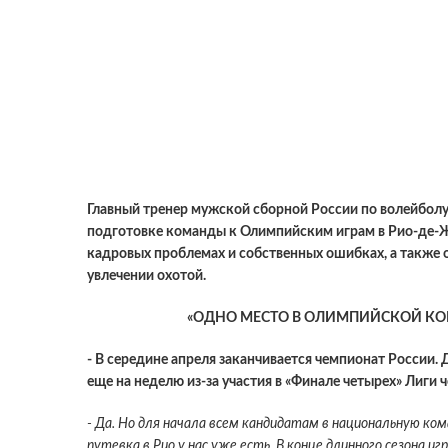
Главный тренер мужской сборной России по волейболу
подготовке команды к Олимпийским играм в Рио-де-Ж
кадровых проблемах и собственных ошибках, а также 
увлечении охотой.
«ОДНО МЕСТО В ОЛИМПИЙСКОЙ К
- В середине апреля заканчивается чемпионат России. 
еще на неделю из-за участия в «Финале четырех» Лиги
- Да. Но для начала всем кандидатам в национальную ко
путевка в Рио у нас уже есть. В конце длинного сезона и