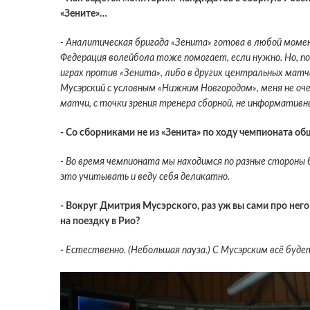
«Зените»…
- Аналитическая бригада «Зенита» готова в любой мом
Федерация волейбола тоже помогает, если нужно. Но, по п
играх против «Зенита», либо в других центральных матч
Мусэрский с условным «Нижним Новгородом», меня не очен
матчи, с точки зрения тренера сборной, не информативн
- Со сборниками не из «Зенита» по ходу чемпионата об
- Во время чемпионата мы находимся по разные стороны б
это учитывать и веду себя деликатно.
- Вокруг Дмитрия Мусэрского, раз уж вы сами про него
на поездку в Рио?
-
Естественно. (
Небольшая пауза
.) С Мусэрским всё буде