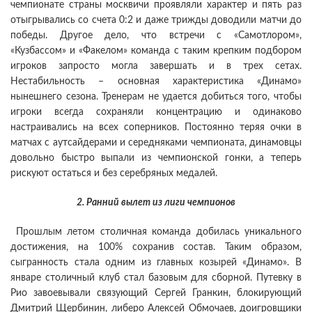
чемпионате страны москвичи проявляли характер и пять раз
отыгрывались со счета 0:2 и даже трижды доводили матчи до
победы. Другое дело, что встречи с «Самотлором»,
«Кузбассом» и «Факелом» команда с таким крепким подбором
игроков запросто могла завершать и в трех сетах.
Нестабильность – основная характеристика «Динамо»
нынешнего сезона. Тренерам не удается добиться того, чтобы
игроки всегда сохраняли концентрацию и одинаково
настраивались на всех соперников. Постоянно теряя очки в
матчах с аутсайдерами и середняками чемпионата, динамовцы
довольно быстро выпали из чемпионской гонки, а теперь
рискуют остаться и без серебряных медалей.
2. Ранний вылет из лиги чемпионов
Прошлым летом столичная команда добилась уникального
достижения, на 100% сохранив состав. Таким образом,
сыгранность стала одним из главных козырей «Динамо». В
январе столичный клуб стал базовым для сборной. Путевку в
Рио завоевывали связующий Сергей Гранкин, блокирующий
Дмитрий Щербинин, либеро Алексей Обмочаев, доигровщики