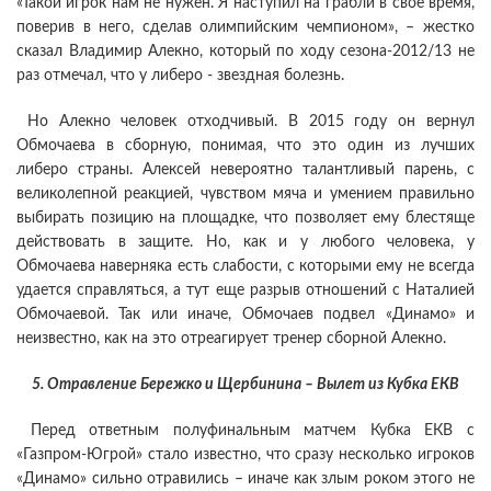
«Такой игрок нам не нужен. Я наступил на грабли в свое время,
поверив в него, сделав олимпийским чемпионом», – жестко
сказал Владимир Алекно, который по ходу сезона-2012/13 не
раз отмечал, что у либеро - звездная болезнь.
Но Алекно человек отходчивый. В 2015 году он вернул
Обмочаева в сборную, понимая, что это один из лучших
либеро страны. Алексей невероятно талантливый парень, с
великолепной реакцией, чувством мяча и умением правильно
выбирать позицию на площадке, что позволяет ему блестяще
действовать в защите. Но, как и у любого человека, у
Обмочаева наверняка есть слабости, с которыми ему не всегда
удается справляться, а тут еще разрыв отношений с Наталией
Обмочаевой. Так или иначе, Обмочаев подвел «Динамо» и
неизвестно, как на это отреагирует тренер сборной Алекно.
5. Отравление Бережко и Щербинина – Вылет из Кубка ЕКВ
Перед ответным полуфинальным матчем Кубка ЕКВ с
«Газпром-Югрой» стало известно, что сразу несколько игроков
«Динамо» сильно отравились – иначе как злым роком этого не