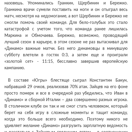
назовешь. Упоминались Гранкин, Щербинин и Бережко.
Гранкина врачи сумели поставить на ноги и он отыграл весь
матч, несмотря на недомогание, а вот Щербинин и Бережко не
смогли помочь своей команде. Для бело-голубых это стало
катастрофой с учетом того, что команда ранее лишилась
Маркина и Обмочаева. Бережко, возможно, проводящий
лучший сезон в карьере, в этом сезоне не раз вытаскивал для
«Динамо» важные матчи. Без него динамовцы в минувшую
субботу влетели в гостях 0:3, а затем еще и проиграли
«золотой сет» - 11:15, бесславно завершив европейскую
кампанию.
В составе «Югры» блестяще сыграл Константин Бакун,
набравший 29 очков, реализовав 70% атак. Зайцев на его фоне
просто померк и все в очередной раз убедились, что Иван в
«Динамо» и сборной Италии – два совершенно разных игрока.
В столичном клубе он так и не смог стать человеком, который
берет на себя игру в сложные моменты и тащит команду,
когда это больше всего необходимо. Поэтому никого не
удивляет желание «Динамо» разгрузить зарплатную ведомость