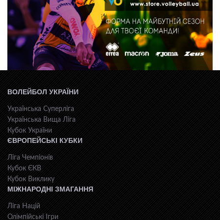
ВОЛЕЙБОЛ УКРАЇНИ
Українська Суперліга
Українська Вища Ліга
Кубок України
ЄВРОПЕЙСЬКІ КУБКИ
Ліга Чемпіонів
Кубок ЄКВ
Кубок Виклику
МІЖНАРОДНІ ЗМАГАННЯ
Ліга Націй
Олімпійські Ігри