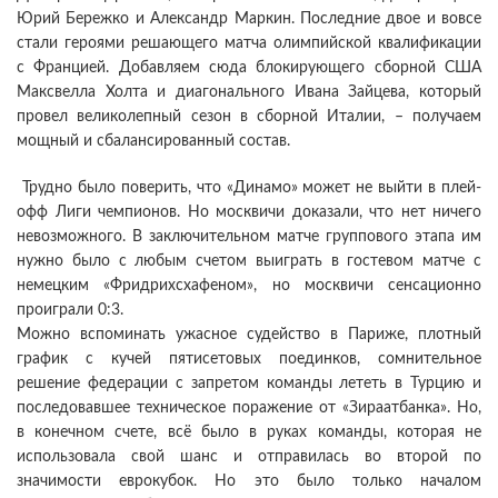
Юрий Бережко и Александр Маркин. Последние двое и вовсе
стали героями решающего матча олимпийской квалификации
с Францией. Добавляем сюда блокирующего сборной США
Максвелла Холта и диагонального Ивана Зайцева, который
провел великолепный сезон в сборной Италии, – получаем
мощный и сбалансированный состав.
Трудно было поверить, что «Динамо» может не выйти в плей-
офф Лиги чемпионов. Но москвичи доказали, что нет ничего
невозможного. В заключительном матче группового этапа им
нужно было с любым счетом выиграть в гостевом матче с
немецким «Фридрихсхафеном», но москвичи сенсационно
проиграли 0:3.
Можно вспоминать ужасное судейство в Париже, плотный
график с кучей пятисетовых поединков, сомнительное
решение федерации с запретом команды лететь в Турцию и
последовавшее техническое поражение от «Зираатбанка». Но,
в конечном счете, всё было в руках команды, которая не
использовала свой шанс и отправилась во второй по
значимости еврокубок. Но это было только началом