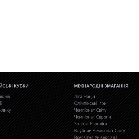
ЙСЬКІ КУБКИ
МІЖНАРОДНІ ЗМАГАННЯ
іонів
Ліга Націй
КВ
Олімпійські Ігри
клику
Чемпіонат Світу
Чемпіонат Європи
Золота Євроліга
Клубний Чемпіонат Світу
Всесвiтня Унiверсiaда