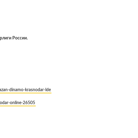
рлиги России.
-kazan-dinamo-krasnodar-lde
nodar-online-26505