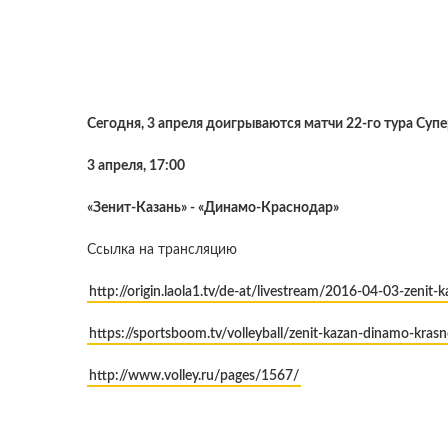
Сегодня, 3 апреля доигрываются матчи 22-го тура Супе
3 апреля, 17:00
«Зенит-Казань» - «Динамо-Краснодар»
Ссылка на трансляцию
http://origin.laola1.tv/de-at/livestream/2016-04-03-zenit
https://sportsboom.tv/volleyball/zenit-kazan-dinamo-kras
http://www.volley.ru/pages/1567/