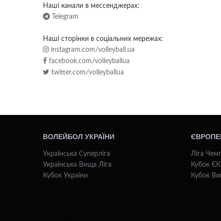
Наші канали в мессенджерах:
Telegram
Наші сторінки в соціальних мережах:
instagram.com/volleyball.ua
facebook.com/volleyballua
twitter.com/volleyballua
ВОЛЕЙБОЛ УКРАЇНИ
ЄВРОПЕ
Українська Суперліга
Ліга Чемп
Українська Вища Ліга
Кубок Є
Кубок України
Кубок Ви