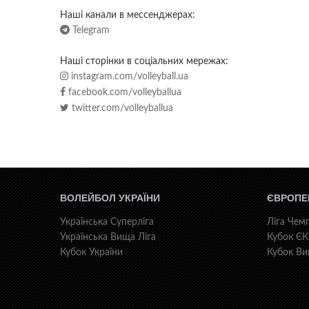
Наші канали в мессенджерах:
Telegram
Наші сторінки в соціальних мережах:
instagram.com/volleyball.ua
facebook.com/volleyballua
twitter.com/volleyballua
ВОЛЕЙБОЛ УКРАЇНИ
ЄВРОПЕ
Українська Суперліга
Ліга Чемп
Українська Вища Ліга
Кубок Є
Кубок України
Кубок Ви