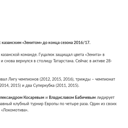
казанским «Зенитом» до конца сезона 2016/17.
казанской команде. Гуцалюк защищал цвета «Зенита» в
и снова вернулся в столицу Татарстана. Сейчас в активе 28-
ал Лигу чемпионов (2012, 2015, 2016), трижды – чемпионат
2014, 2015) и два Суперкубка (2011, 2015).
Александром Косаревым
и
Владиславом Бабичевым
лидирует
лавный клубный турнир Европы по четыре раза. Один из своих
 «Локомотива».