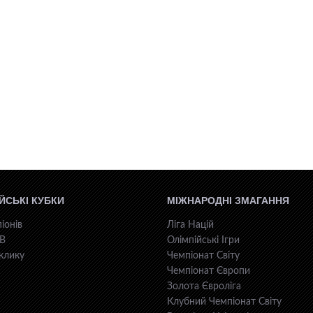
ЙСЬКІ КУБКИ
МІЖНАРОДНІ ЗМАГАННЯ
іонів
Ліга Націй
КВ
Олімпійські Ігри
клику
Чемпіонат Світу
Чемпіонат Європи
Золота Євроліга
Клубний Чемпіонат Світу