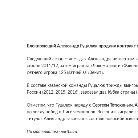
Блокирующий Александр Гуцалюк продлил контракт с 
Следующий сезон станет для Александра четвертым в 
сезоне 2011/12, затем играл за «Локомотив» и «Факел» 
летнего игрока 125 матчей за «Зенит».
В составе казанской команды Гуцалюк трижды выигрыв
России (2012, 2015, 2016), завоевал два Кубка страны (
Отметим, что Гуцалюк наряду с
Сергеем Тетюхиным, 
по числу побед в Лиге чемпионов. Все они выиграли г
титулов Александр завоевал в составе новосибирского
По материалам
sportbo.ru