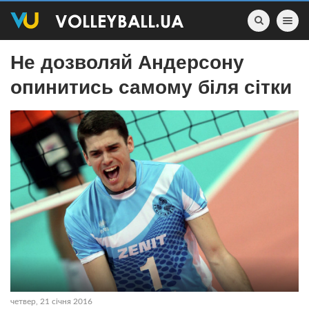
Toggle nav
Не дозволяй Андерсону
опинитись самому біля сітки
четвер, 21 січня 2016