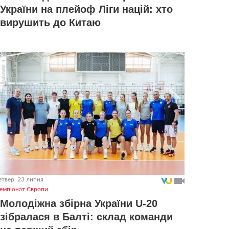
України на плейоф Ліги націй: хто
вирушить до Китаю
етвер, 23 липня
емпіонат Європи
Молодіжна збірна України U-20
зібралася в Балті: склад команди