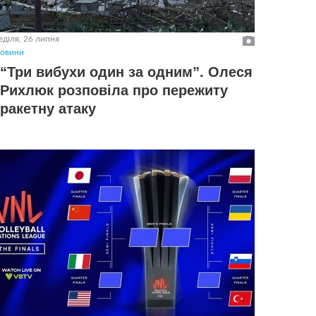
еділя, 26 липня
овини
“Три вибухи один за одним”. Олеся
Рихлюк розповіла про пережиту
ракетну атаку