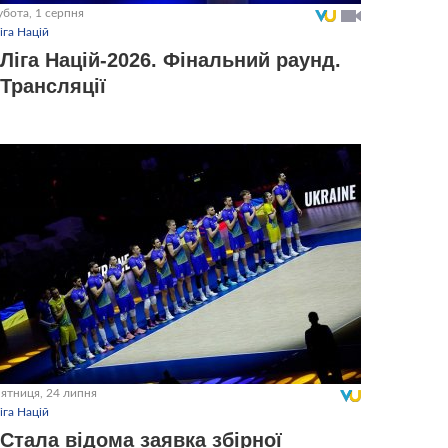
убота, 1 серпня
іга Націй
Ліга Націй-2026. Фінальний раунд.
Трансляції
ʼятниця, 24 липня
іга Націй
Стала відома заявка збірної