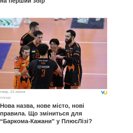
на перший збір
етвер, 23 липня
ольща
Нова назва, нове місто, нові
правила. Що зміниться для
“Баркома-Кажани” у ПлюсЛізі?