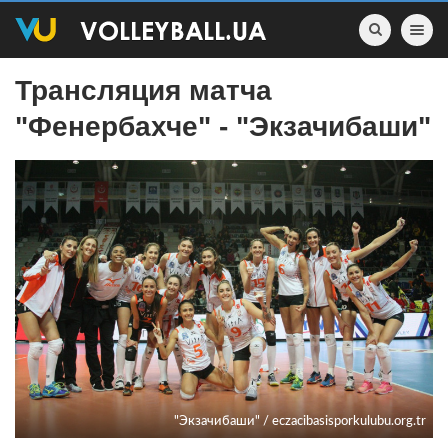
Toggle nav
Трансляция матча
"Фенербахче" - "Экзачибаши"
"Экзачибаши" / eczacibasisporkulubu.org.tr