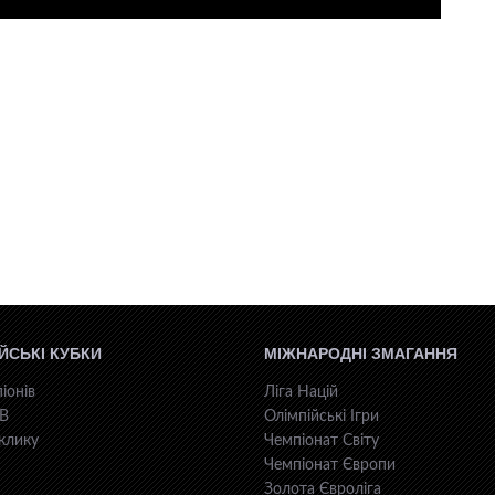
ЙСЬКІ КУБКИ
МІЖНАРОДНІ ЗМАГАННЯ
іонів
Ліга Націй
КВ
Олімпійські Ігри
клику
Чемпіонат Світу
Чемпіонат Європи
Золота Євроліга