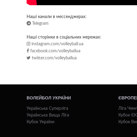
Наші канали в мессенджерах:
Telegram
Наші сторінки в соціальних мережах:
instagram.com/volleyball.ua
facebook.com/volleyballua
twitter.com/volleyballua
ВОЛЕЙБОЛ УКРАЇНИ
ЄВРОПЕ
Українська Суперліга
Ліга Чемп
Українська Вища Ліга
Кубок Є
Кубок України
Кубок Ви