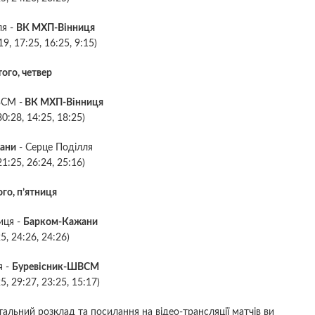
ля -
ВК МХП-Вінниця
19, 17:25, 16:25, 9:15)
ого, четвер
ВСМ -
ВК МХП-Вінниця
30:28, 14:25, 18:25)
ани
- Серце Поділля
21:25, 26:24, 25:16)
го, п’ятниця
иця -
Барком-Кажани
5, 24:26, 24:26)
я -
Буревісник-ШВСМ
5, 29:27, 23:25, 15:17)
альний розклад та посилання на відео-трансляції матчів ви