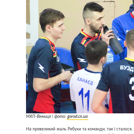
МХП-Вінниця \ фото:
gorod.cn.ua
На превеликий жаль Рябухи та команди, так і сталося. 