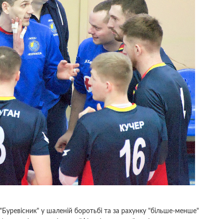
"Буревісник" у шаленій боротьбі та за рахунку "більше-менше"