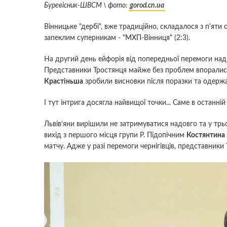
Буревісник-ШВСМ \ фото:
gorod.cn.ua
Вінницьке "дербі", вже традиційно, складалося з п'яти 
запеклим суперникам - "МХП-Вінниця" (2:3).
На другий день ейфорія від попередньої перемоги над
Представники Тростянця майже без проблем впорали
Крастіньша
зробили висновки після поразки та одержа
І тут інтрига досягла найвищої точки... Саме в останній
Львів’яни вирішили не затримуватися надовго та у трь
вихід з першого місця групи Р. Підопічним
Костянтина
матчу. Адже у разі перемоги чернігівців, представники