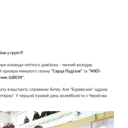
ни у групі Р.
тири команди елітного дивізіону - чинний володар
ий призери минулого сезону
"Серце Поділля"
та
"МХП-
існик-ШВСМ"
.
нату влаштують справжню битву. Але "Буревісник" одразу
етвірку". У перший ігровий день волейболісти з Чернігова