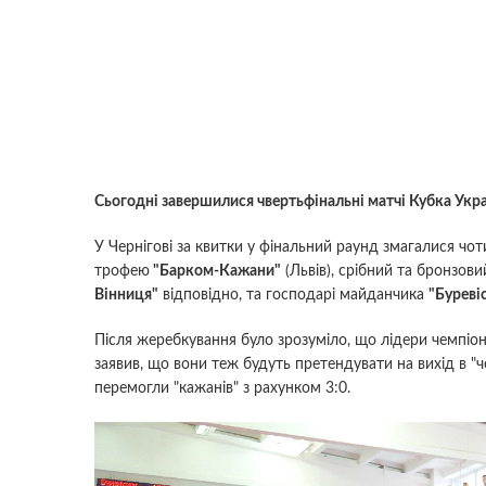
Сьогодні завершилися чвертьфінальні матчі Кубка Украї
У Чернігові за квитки у фінальний раунд змагалися чо
трофею
"Барком-Кажани"
(Львів), срібний та бронзов
Вінниця"
відповідно, та господарі майданчика
"Бурев
Після жеребкування було зрозуміло, що лідери чемпіо
заявив, що вони теж будуть претендувати на вихід в "ч
перемогли "кажанів" з рахунком 3:0.