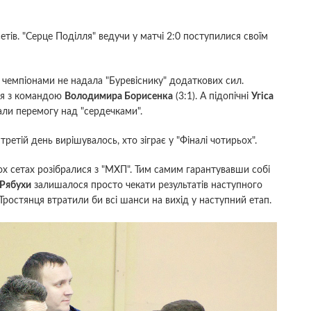
сетів. "Серце Поділля" ведучи у матчі 2:0 поступилися своїм
 чемпіонами не надала "Буревіснику" додаткових сил.
ся з командою
Володимира Борисенка
(3:1). А підопічні
Угіса
ли перемогу над "сердечками".
 третій день вирішувалось, хто зіграє у "Фіналі чотирьох".
ох сетах розібралися з "МХП". Тим самим гарантувавши собі
 Рябухи
залишалося просто чекати результатів наступного
 Тростянця втратили би всі шанси на вихід у наступний етап.