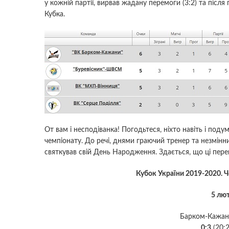
у кожній партії, вирвав жадану перемоги (3:2) та після 
Кубка.
От вам і несподіванка! Погодьтеся, ніхто навіть і поду
чемпіонату. До речі, днями граючий тренер та незмін
святкував свій День Народження. Здається, що ці пер
Кубок України 2019-2020. Ч
5 лют
Барком-Кажан
0:3
(20:2