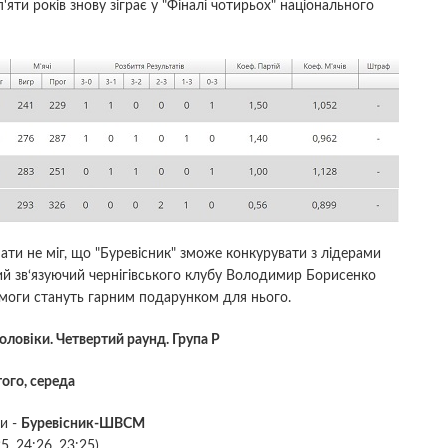
п'яти років знову зіграє у "Фіналі чотирьох" національного
мати не міг, що "Буревісник" зможе конкурувати з лідерами
ний зв‘язуючий чернігівського клубу Володимир Борисенко
емоги стануть гарним подарунком для нього.
оловіки. Четвертий раунд. Група Р
ого, середа
и -
Буревісник-ШВСМ
5, 24:26, 23:25)