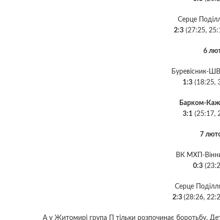
Серце Поділ
2:3
(27:25, 25:
6 лют
Буревісник-Ш
1:3
(18:25, 
Барком-Каж
3:1
(25:17, 
7 люто
ВК МХП-Вінн
0:3
(23:2
Серце Поділл
2:3
(28:26, 22:2
А у Житомирі група П тільки розпочинає боротьбу. Дет