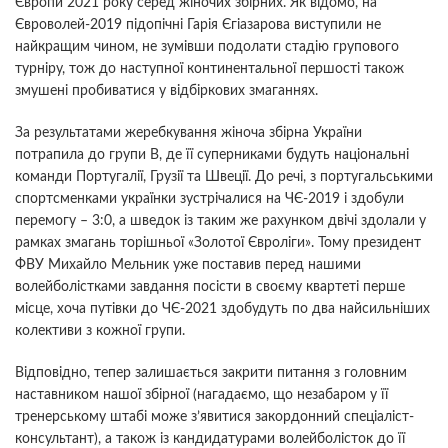
Європи 2021 року серед жіночих збірних. Як відомо, на
Євроволей-2019 підопічні Гарія Єгіазарова виступили не
найкращим чином, не зумівши подолати стадію групового
турніру, тож до наступної континентальної першості також
змушені пробиватися у відбіркових змаганнях.
За результатами жеребкування жіноча збірна України
потрапила до групи В, де її суперниками будуть національні
команди Португалії, Грузії та Швеції. До речі, з португальськими
спортсменками українки зустрічалися на ЧЄ-2019 і здобули
перемогу – 3:0, а шведок із таким же рахунком двічі здолали у
рамках змагань торішньої «Золотої Євроліги». Тому президент
ФВУ Михайло Мельник уже поставив перед нашими
волейболістками завдання посісти в своєму квартеті перше
місце, хоча путівки до ЧЄ-2021 здобудуть по два найсильніших
колективи з кожної групи.
Відповідно, тепер залишається закрити питання з головним
наставником нашої збірної (нагадаємо, що незабаром у її
тренерському штабі може з’явитися закордонний спеціаліст-
консультант), а також із кандидатурами волейболісток до її