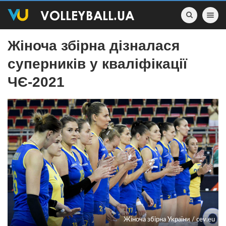
Toggle nav
Жіноча збірна дізналася
суперників у кваліфікації
ЧЄ-2021
Жіноча збірна України / cev.eu