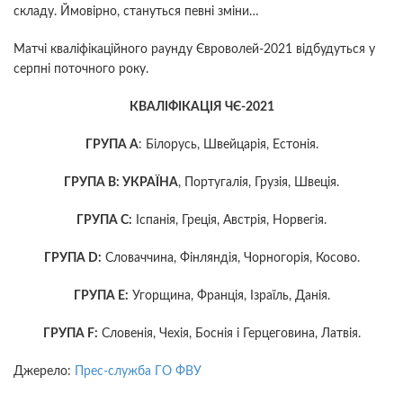
складу. Ймовірно, стануться певні зміни…
Матчі кваліфікаційного раунду Євроволей-2021 відбудуться у
серпні поточного року.
КВАЛІФІКАЦІЯ ЧЄ-2021
ГРУПА А
: Білорусь, Швейцарія, Естонія.
ГРУПА В: УКРАЇНА
, Португалія, Грузія, Швеція.
ГРУПА С:
Іспанія, Греція, Австрія, Норвегія.
ГРУПА D:
Словаччина, Фінляндія, Чорногорія, Косово.
ГРУПА E:
Угорщина, Франція, Ізраїль, Данія.
ГРУПА F:
Словенія, Чехія, Боснія і Герцеговина, Латвія.
Джерело:
Прес-служба ГО ФВУ