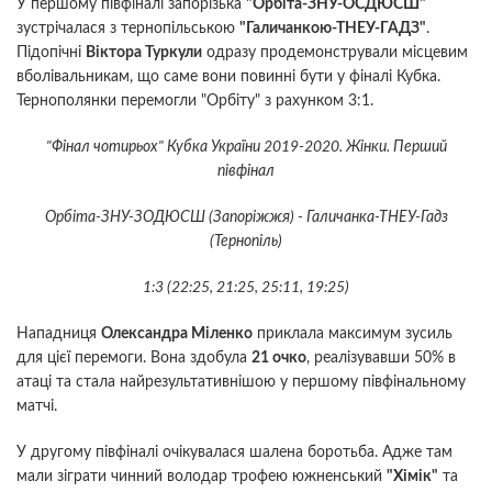
У першому півфіналі запорізька
"Орбіта-ЗНУ-ОСДЮСШ"
зустрічалася з тернопільською
"Галичанкою-ТНЕУ-ГАДЗ"
.
Підопічні
Віктора Туркули
одразу продемонстрували місцевим
вболівальникам, що саме вони повинні бути у фіналі Кубка.
Тернополянки перемогли "Орбіту" з рахунком 3:1.
"Фінал чотирьох" Кубка України 2019-2020. Жінки. Перший
півфінал
Орбіта-ЗНУ-ЗОДЮСШ (Запоріжжя) - Галичанка-ТНЕУ-Гадз
(Тернопіль)
1:3 (22:25, 21:25, 25:11, 19:25)
Нападниця
Олександра Міленко
приклала максимум зусиль
для цієї перемоги. Вона здобула
21 очко
, реалізувавши 50% в
атаці та стала найрезультативнішою у першому півфінальному
матчі.
У другому півфіналі очікувалася шалена боротьба. Адже там
мали зіграти чинний володар трофею южненський
"Хімік"
та