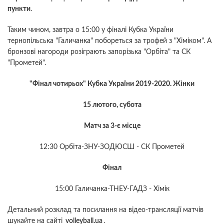
пункти
.
Таким чином, завтра о 15:00 у фіналі Кубка України
тернопільська "Галичанка" побореться за трофей з "Хіміком". А
бронзові нагороди розіграють запорізька "Орбіта" та СК
"Прометей".
"Фінал чотирьох" Кубка України 2019-2020. Жінки
15 лютого, субота
Матч за 3-є місце
12:30 Орбіта-ЗНУ-ЗОДЮСШ - СК Прометей
Фінал
15:00 Галичанка-ТНЕУ-ГАДЗ - Хімік
Детальний розклад та посилання на відео-трансляції матчів
шукайте на сайті
volleyball.ua
.