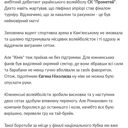
амбітний дебютант українського волейболу
СК "Прометей"
.
Дехто навіть жартував, що півфінал апріорі став фіналом
турніру. Відзначимо, що за накалом та рахунком - це був
неймовірний матч!
Заповнена вщент спортивна арена в Кам’янському не змовкала
та шалено підтримувала місцевих волейболісток і ті одразу ж
віддячили виграним сетом.
Але "Хімік" теж приїхав не без підтримки. Для южненських
фанів був виділений окремий сектор, де вони зібравши всі сили
та барабани не менш гучно вболівали за своїх фавориток.
Отож, підопічним
Євгена Ніколаєва
ну ніяк не можна було
опускати руки.
Южненські волейболісти зробили висновки та у наступних
двох сетах здобули впевнену перемогу. Але Романович та
компанія боролися до останнього і коли, начебто все було
вирішено, перевели гру на тай-брейк.
Такої боротьби за місце у фіналі національного Кубка ми вже