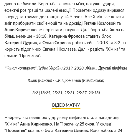
давно не бачили. Боротьба за кожен м’яч, потужні удари,
ефектні розіграші та шалені емоції. Прометей одразу вирвався
вперед та тримав дистанцію у +4-5 очок. Але Хімік все ж таки
зміг приборкати свої емоції та на досвіді
Тетяни Козловой
та
Анни Кириченко
зміг зрівняти рахунок. Далі боротьба йшла на
більше-менше - 18:18.
Катерина Фролова
ставить блок
Катерині Дудник
, а
Ольга Скрипак
робить ейс - 20:18 та 3:2 на
користь підопічних Євгена Ніколаєва. Далі - радість "Хіміка" та
сльози "Прометея".
"Фінал чотирьох" Кубка України 2019-2020. Жінки. Другий півфінал
Хімік (Южне) - СК Прометей (Кам’янське)
3:2 (18:25, 25:21, 25:21, 25:27, 20:18)
ВІДЕО МАТЧУ
Найрезультативнішою у другому півфіналі стала нападниця
"Хіміка"
Анна Кириченко
. На її рахунку
25 очок
. У складі
"Прометея"
кращою була
Катерина Дудник
. Вона набрала
24