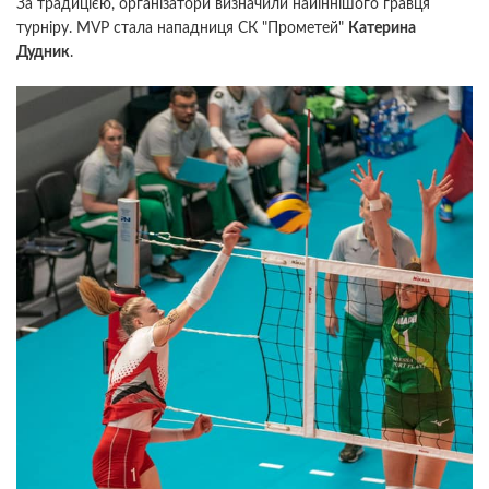
За традицією, організатори визначили найіннішого гравця
турніру. MVP стала нападниця СК "Прометей"
Катерина
Дудник
.