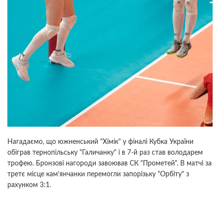
Нагадаємо, що южненський "Хімік" у фіналі Кубка України
обіграв тернопільську "Галичанку" і в 7-й раз став володарем
трофею. Бронзові нагороди завоював СК "Прометей". В матчі за
третє місце кам’янчанки перемогли запорізьку "Орбіту" з
рахунком 3:1.