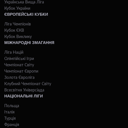
Українська Вища Ліга
Кубок України
ЄВРОПЕЙСЬКІ КУБКИ
Ліга Чемпіонів
Кубок ЄКВ
Кубок Виклику
МІЖНАРОДНІ ЗМАГАННЯ
Ліга Націй
Олімпійські Ігри
Чемпіонат Світу
Чемпіонат Європи
Золота Євроліга
Клубний Чемпіонат Світу
Всесвiтня Унiверсiaда
НАЦІОНАЛЬНІ ЛІГИ
Польща
Італія
Турція
Франція