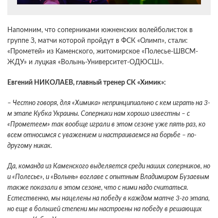
Напомним, что соперниками южненских волейболисток в
группе З, матчи которой пройдут в ФСК «Олимп», стали:
«Прометей» из Каменского, житомирское «Полесье-ШВСМ-
ЖДУ» и луцкая «Волынь-Университет-ОДЮСШ».
Евгений НИКОЛАЕВ, главный тренер СК «Химик»:
– Честно говоря, для «Химика» непринципиально с кем играть на 3-
м этапе Кубка Украины. Соперники нам хорошо известны – с
«Прометеем» так вообще играли в этом сезоне уже пять раз, ко
всем относимся с уважением и настраиваемся на борьбе – по-
другому никак.
Да, команда из Каменского выделяется среди наших соперников, но
и «Полесье», и «Волынь» воглаве с опытным Владимиром Бузаевым
также показали в этом сезоне, что с ними надо считаться.
Естественно, мы нацелены на победу в каждом матче 3-го этапа,
но еще в большей степени мы настроены на победу в решающих