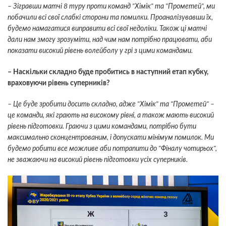
– Зігравши матчі 8 туру проти команд "Хімік" та "Прометей", ми
побачили всі свої слабкі сторони та помилки. Проаналізувавши їх,
будемо намагатися виправити всі свої недоліки. Також ці матчі
дали нам змогу зрозуміти, над чим нам потрібно працювати, аби
показати високий рівень волейболу у грі з цими командами.
– Наскільки складно буде пробитись в наступний етап кубку,
враховуючи рівень суперників?
– Це буде зробити досить складно, адже "Хімік" та "Прометей" –
це команди, які грають на високому рівні, а також мають високий
рівень підготовки. Граючи з цими командами, потрібно бути
максимально сконцентрованим, і допускати мінімум помилок. Ми
будемо робити все можливе аби потрапити до "Фіналу чотирьох",
не зважаючи на високий рівень підготовки усіх суперників.