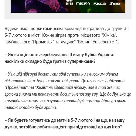
Відзначимо, що житомирська команда потрапила до групи З і
5-7 лютого в місті Южне зіграє проти місцевого "Хіміка",
кам’янського "Прометея" та луцької "Волині-Університет".
– Як ви оцінюєте жеребкування ІІІ етапу Кубка України:
наскільки складно буде грати з суперниками?
– У нашій підгрупі досить складні суперники з високим рівнем
підготовки, яких буде нелегко обіграти. До цього часу обіграти
"Прометей" та "Хімік" не вдавалося нікому, але в той же час,
граючи з ними ми показували досить непогану гру. Що до Луцька це
команда яка може показувати хороший рівень волейболу, з ними
також складно буде грати.
– Як будете готуватись до матчів 5-7 лютого і на що, на вашу
думку, потрібно робити акцент при підготовці до цих ігор?