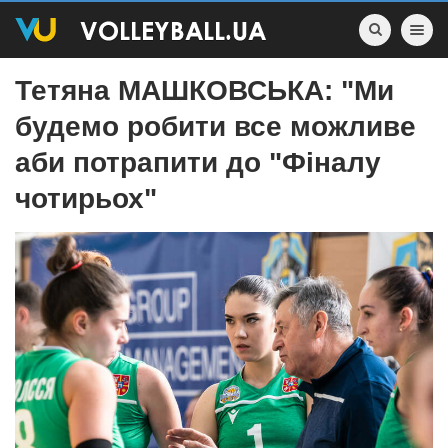
Toggle nav
Тетяна МАШКОВСЬКА: "Ми
будемо робити все можливе
аби потрапити до "Фіналу
чотирьох"