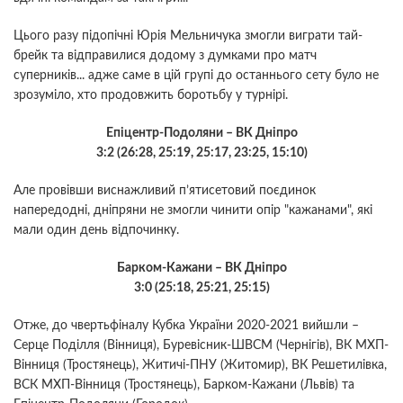
Цього разу підопічні Юрія Мельничука змогли виграти тай-
брейк та відправилися додому з думками про матч
суперників... адже саме в цій групі до останнього сету було не
зрозуміло, хто продовжить боротьбу у турнірі.
Епіцентр-Подоляни – ВК Дніпро
3:2 (26:28, 25:19, 25:17, 23:25, 15:10)
Але провівши виснажливий п’ятисетовий поєдинок
напередодні, дніпряни не змогли чинити опір "кажанами", які
мали один день відпочинку.
Барком-Кажани – ВК Дніпро
3:0 (25:18, 25:21, 25:15)
Отже, до чвертьфіналу Кубка України 2020-2021 вийшли –
Серце Поділля (Вінниця), Буревісник-ШВСМ (Чернігів), ВК МХП-
Вінниця (Тростянець), Житичі-ПНУ (Житомир), ВК Решетилівка,
ВСК МХП-Вінниця (Тростянець), Барком-Кажани (Львів) та