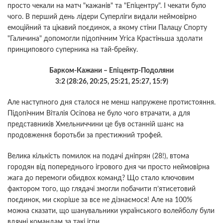
просто чекали на матч "кажанів" та "Епіцентру". І чекати було
чого. В перший день лідери Суперліги видали неймовірно
емоційний та цікавий поєдинок, а якому стіни Палацу Спорту
"Галичина" допомогли підопічним Угіса Крастіньша здолати
принципового суперника на тай-брейку.
Барком-Кажани – Епіцентр-Подоляни
3:2 (28:26, 20:25, 25:21, 25:27, 15:9)
Але наступного дня сталося не менш напружене протистояння.
Підопічним Віталія Осіпова не було чого втрачати, а для
представників Хмельниччини це був останній шанс на
продовження боротьби за престижний трофей.
Велика кількість помилок на подачі дніпрян (28!), втома
городян від попереднього ігрового дня чи просто неймовірна
жага до перемоги обидвох команд? Що стало ключовим
фактором того, що глядачі змогли побачити п’ятисетовий
поєдинок, ми скоріше за все не дізнаємося! Але на 100%
можна сказати, що шанувальники українського волейболу були
вдячні командам за такі ігри...