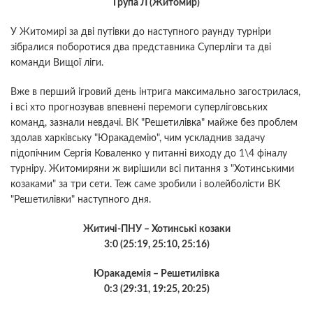
Група Л (Житомир)
У Житомирі за дві путівки до наступного раунду турніри
зібралися поборотися два представника Суперліги та дві
команди Вищої ліги.
Вже в перший ігровий день інтрига максимально загострилася,
і всі хто прогнозував впевнені перемоги суперліговських
команд, зазнали невдачі. ВК "Решетилівка" майже без проблем
здолав харківську "Юракадемію", чим ускладнив задачу
підопічним Сергія Коваленко у питанні виходу до 1\4 фіналу
турніру. Житомиряни ж вирішили всі питання з "Хотинськими
козаками" за три сети. Теж саме зробили і волейболісти ВК
"Решетилівки" наступного дня.
Житичі-ПНУ – Хотинські козаки
3:0 (25:19, 25:10, 25:16)
Юракадемія – Решетилівка
0:3 (29:31, 19:25, 20:25)