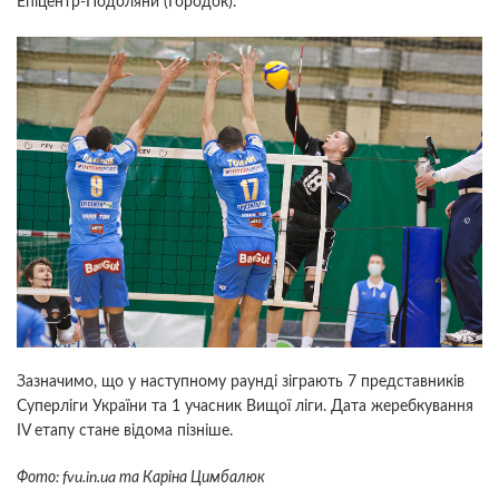
Епіцентр-Подоляни (Городок).
Зазначимо, що у наступному раунді зіграють 7 представників
Суперліги України та 1 учасник Вищої ліги. Дата жеребкування
IV етапу стане відома пізніше.
Фото: fvu.in.ua та Каріна Цимбалюк