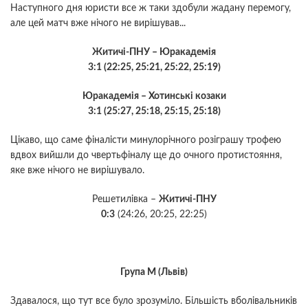
Наступного дня юристи все ж таки здобули жадану перемогу,
але цей матч вже нічого не вирішував...
Житичі-ПНУ – Юракадемія
3:1 (22:25, 25:21, 25:22, 25:19)
Юракадемія – Хотинські козаки
3:1 (25:27, 25:18, 25:15, 25:18)
Цікаво, що саме фіналісти минулорічного розіграшу трофею
вдвох вийшли до чвертьфіналу ще до очного протистояння,
яке вже нічого не вирішувало.
Решетилівка –
Житичі-ПНУ
0:3
(24:26, 20:25, 22:25)
Група М (Львів)
Здавалося, що тут все було зрозуміло. Більшість вболівальників