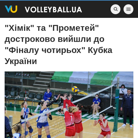
Toggle nav
"Хімік" та "Прометей"
достроково вийшли до
"Фіналу чотирьох" Кубка
України