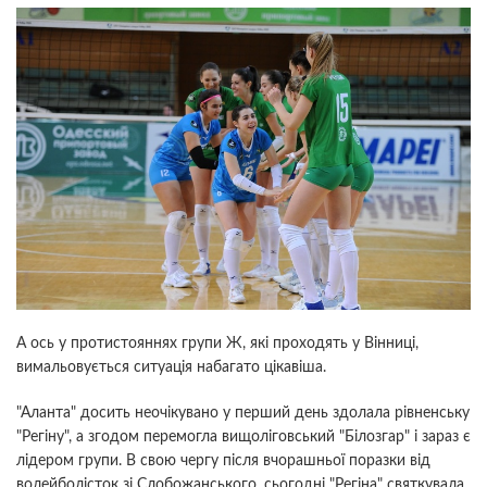
А ось у протистояннях групи Ж, які проходять у Вінниці,
вимальовується ситуація набагато цікавіша.
"Аланта" досить неочікувано у перший день здолала рівненську
"Регіну", а згодом перемогла вищоліговський "Білозгар" і зараз є
лідером групи. В свою чергу після вчорашньої поразки від
волейболісток зі Слобожанського, сьогодні "Регіна" святкувала