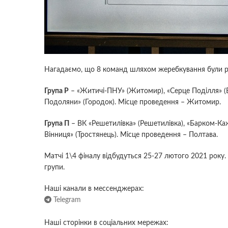
Нагадаємо, що 8 команд шляхом жеребкування були ро
Група Р
– «Житичі-ПНУ» (Житомир), «Серце Поділля» (В
Подоляни» (Городок). Місце проведення – Житомир.
Група П
– ВК «Решетилівка» (Решетилівка), «Барком-Каж
Вінниця» (Тростянець). Місце проведення – Полтава.
Матчі 1\4 фіналу відбудуться 25-27 лютого 2021 року.
групи.
Наші канали в мессенджерах:
Telegram
Наші сторінки в соціальних мережах: