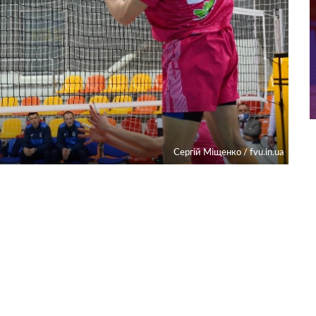
Сергій Міщенко / fvu.in.ua