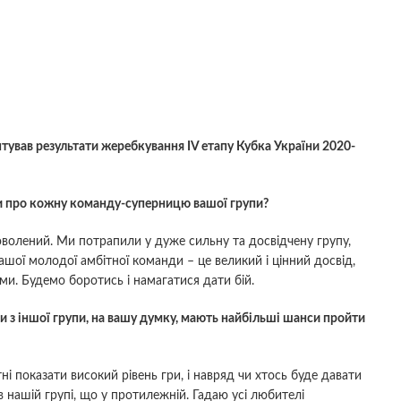
ував результати жеребкування IV етапу Кубка України 2020-
и про кожну команду-суперницю вашої групи?
волений. Ми потрапили у дуже сильну та досвідчену групу,
ашої молодої амбітної команди – це великий і цінний досвід,
ми. Будемо боротись і намагатися дати бій.
и з іншої групи, на вашу думку, мають найбільші шанси пройти
ні показати високий рівень гри, і навряд чи хтось буде давати
 нашій групі, що у протилежній. Гадаю усі любителі