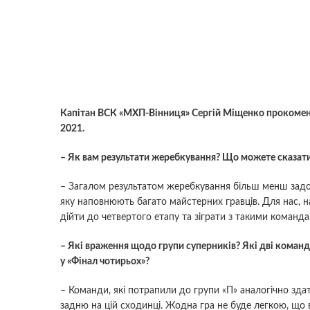
Капітан ВСК «МХП-Вінниця» Сергій Міщенко прокомент
2021.
– Як вам результати жеребкування? Що можете сказат
– Загалом результатом жеребкування більш менш задо
яку наповнюють багато майстерних гравців. Для нас, н
дійти до четвертого етапу та зіграти з такими команда
– Які враження щодо групи суперників? Які дві команд
у «Фінал чотирьох»?
– Команди, які потрапили до групи «П» аналогічно здат
задню на цій сходинці. Жодна гра не буде легкою, що в