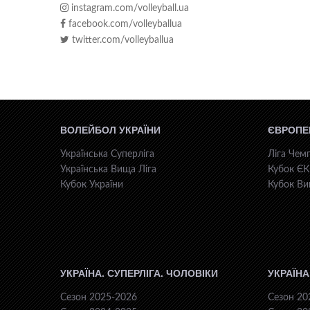
instagram.com/volleyball.ua
facebook.com/volleyballua
twitter.com/volleyballua
ВОЛЕЙБОЛ УКРАЇНИ
ЄВРОПЕ
Українська Суперліга
Ліга Чемп
Українська Вища Ліга
Кубок Є
Кубок України
Кубок Ви
УКРАЇНА. СУПЕРЛІГА. ЧОЛОВІКИ
УКРАЇНА
Сезон 2025-2026
Сезон 20