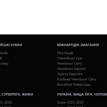
ЙСЬКІ КУБКИ
МІЖНАРОДНІ ЗМАГАННЯ
іонів
Ліга Націй
КВ
Олімпійські Ігри
клику
Чемпіонат Світу
Чемпіонат Європи
Золота Євроліга
Клубний Чемпіонат Світу
Всесвiтня Унiверсiaда
. СУПЕРЛІГА. ЖІНКИ
УКРАЇНА. ВИЩА ЛІГА. ЧОЛОВ
25-2026
Сезон 2021-2022