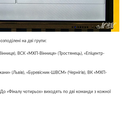
зподілені на дві групи:
інниця), ВСК «МХП-Вінниця» (Тростянець), «Епіцентр-
ани» (Львів), «Буревісник-ШВСМ» (Чернігів), ВК «МХП-
 До «Фіналу чотирьох» виходять по дві команди з кожної