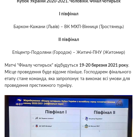
Кубок України 2020-2021. Чоловіки. Фінал чотирьох
І півфінал
Барком-Кажани (Львів) – ВК МХП-Вінниця (Тростянець)
ІІ півфінал
Епіцентр-Подоляни (Городок) – Житичі-ПНУ (Житомир)
Матчі "Фіналу чотирьох" відбудуться
19-20 березня 2021 року
.
Місце проведення буде відоме пізніше. Господарем фінального
етапу стане команда, яка запропонує та виконає всі умови для
проведення престижного турніру.