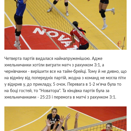
Четверта партія видалася найнапруженішою. Адже
хмельничанки хотіли виграти матч з рахунком 3:1, а
чернівчанки - вирішити все на тайм-брейці. Тому й не дивно, що
на відміну від попередніх партій, жодна з команд не могла піти
у відкрив у, до прикладу, 5 очок. Перевага в 1-2 м’яча була то
на боці гостей, то "Новатора". Та кінцівка партія була за
хмельничанками - 25:23 і перемога в матчі з рахунком 3:1.