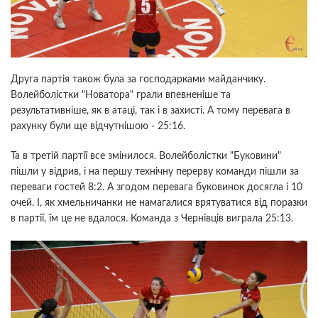
Друга партія також була за господарками майданчику.
Волейболістки "Новатора" грали впевненіше та
результативніше, як в атаці, так і в захисті. А тому перевага в
рахунку були ще відчутнішою - 25:16.
Та в третій партії все змінилося. Волейболістки "Буковини"
пішли у відрив, і на першу технічну перерву команди пішли за
переваги гостей 8:2. А згодом перевага буковинок досягла і 10
очей. І, як хмельничанки не намагалися врятуватися від поразки
в партії, їм це не вдалося. Команда з Чернівців виграла 25:13.