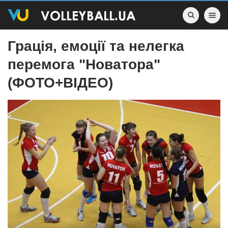
Toggle nav
Грація, емоції та нелегка
перемога "Новатора"
(ФОТО+ВІДЕО)