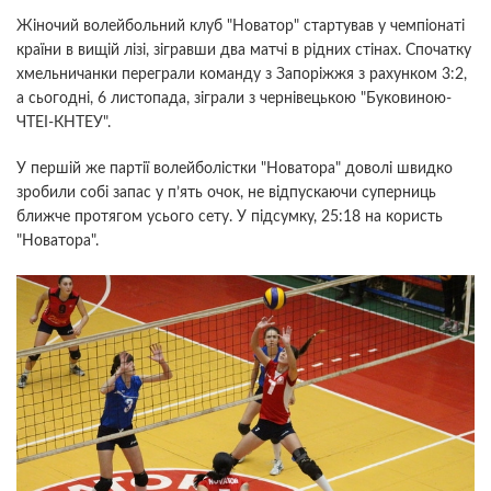
Жіночий волейбольний клуб "Новатор" стартував у чемпіонаті
країни в вищій лізі, зігравши два матчі в рідних стінах. Спочатку
хмельничанки переграли команду з Запоріжжя з рахунком 3:2,
а сьогодні, 6 листопада, зіграли з чернівецькою "Буковиною-
ЧТЕІ-КНТЕУ".
У першій же партії волейболістки "Новатора" доволі швидко
зробили собі запас у п’ять очок, не відпускаючи суперниць
ближче протягом усього сету. У підсумку, 25:18 на користь
"Новатора".