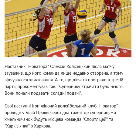
Наставник "Новатора" Олексій Колісецький після матчу
зауважив, що його команда лише недавно створена, а тому
відчувалося хвилювання. А те, що дівчата програли в третій
партії, прокоментував так: "Супернику втрачати було нічого.
Вони почали подавати складні подачі".
Свої наступні ігри жіночий волейбольний клуб "Новатор"
проведе у Білій Церкві через два тижні, де суперницями
хмельничанок будуть місцева команда "Спортліцей" та
"Харків'янка" з Харкова.