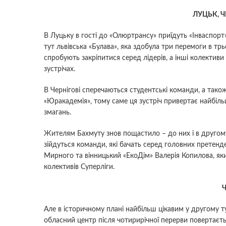
ЛУЦЬК, Ч
В Луцьку в гості до «Олюртрансу» приїдуть «Інваспорт»
тут львівська «Булава», яка здобула три перемоги в трь
спробують закріпитися серед лідерів, а інші колективи
зустрічах.
В Чернігові сперечаються студентські команди, а також
«Юракадемія», тому саме ця зустріч привертає найбіл
змагань.
Жителям Бахмуту знов пощастило – до них і в другому 
зійдуться команди, які бачать серед головних претенд
Мирного та вінницький «ЕкоДім» Валерія Копилова, яки
колективів Суперліги.
Ч
Але в історичному плані найбільш цікавим у другому ту
обласний центр після чотирирічної перерви повертаєть