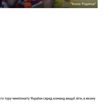
"Колос-Роднiчок"
-го туру чемпіонату України серед команд вищої ліги, в якому