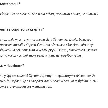
цьому сезоні?
оротися за медалі. Але такі задачі, наскільки я знаю, не тільки у
ентів в боротьбі за квартет?
е команда укомплектована на рівні Суперліги. Далі я б назвав
 чого чекати від «Херсон-Сіті» та одеського «Заваіра», адже це
ендують на потрапляння в «четвірку». Взагалі, очікується цікавий
агато нових команд, тож результати непередбачувані.
раз у Чернівцях?
але у других команд Суперліги, а тут – гратимуть «Новатор-2»
оманд. Зараз тур в Суперлізі, але у неділю вони вже будуть вільні
 може вплинути на результати ігор.