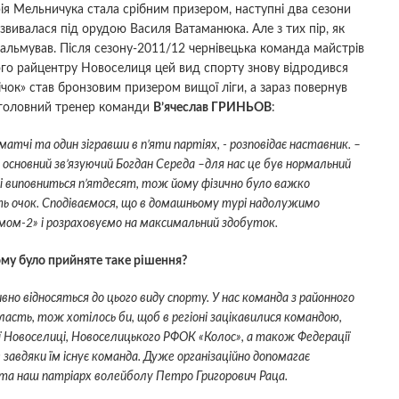
я Мельничука стала срібним призером, наступні два сезони
вивалася під орудою Василя Ватаманюка. Але з тих пір, як
альмував. Після сезону-2011/12 чернівецька команда майстрів
ного райцентру Новоселиця цей вид спорту знову відродився
ічок» став бронзовим призером вищої ліги, а зараз повернув
в головний тренер команди
В’ячеслав ГРИНЬОВ
:
атчі та один зігравши в п’яти партіях, - розповідає наставник. –
ій основний зв’язуючий Богдан Середа –для нас це був нормальний
ні виповниться п’ятдесят, тож йому фізично було важко
ть очок. Сподіваємося, що в домашньому турі надолужимо
омом-2» і розраховуємо на максимальний здобуток.
ому було прийняте таке рішення?
вно відносяться до цього виду спорту. У нас команда з районного
ласть, тож хотілось би, щоб в регіоні зацікавилися командою,
ї Новоселиці, Новоселицького РФОК «Колос», а також Федерації
завдяки їм існує команда. Дуже організаційно допомагає
 та наш патріарх волейболу Петро Григорович Раца.