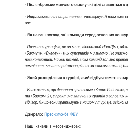
- Після «бронзи» минулого сезону які цілі ставляться в 
- Націлюємося на потрапляння в «четвірку». А там вже поб
нас.
- Як на ваш погляд, які команди серед основних конкур
- Поза конкуренцією, як на мене, вінницький «ЕкоДім», адж
«Бахмут», «Булаву» - цих суперників ми знаємо. Не знаємо
нові колективи. На мій погляд, вісім команд залізно прет
чемпіонат. Багато приблизно рівних за класом команд, б
- Який розподіл сил в турнірі, який відбуватиметься за
- Вважається, що фаворит групи саме «Колос-Роднічок», 
та «Барком-2», є практика залучення гравців з головних к
від ігор. Якщо вони гратимуть в нашому турі, це, звісно,
Джерело:
Прес-служба ФВУ
Наші канали в мессенджерах: