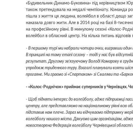
«Будивельник-Динамо-Буковина» під керівництвом Юрі
також претендувала на медалі чемпіонату. Команда роз
пішла з життя ця людина, волейбол в області дещо заг
наказала довго жити. Але в 2014 році на базі 8-тисяч
на професійному рівні. В минулому сезоні «Колос-Родн
волейбол в обласний центр. На кiлька питань вiдповi
- В першому турі ми набрали чотири очки, вигравши один м
В принципі на тому етапі сезону – тоді у нас був відсутн
результат. Другому зв’язуючому Володі Комарову в груд
упродовж триденного туру. Взагалі планували взяти шіс
прогаяне. Ми граємо зі «Спартаком» зі Сваляви та «Барк
- «Колос-Роднічок» приймає суперників у Чернівцях. Ч
- Щоб підняти інтерес до волейболу, адже підприємці паси
центру, але представляємо на національному рівні всю об
підставив нам плече. Зараз ми відчуваємо підтримку мері
волейболу нашого міста. Дякуємо цим організаціям, адже 
новостворена Федерація волейболу Чернівецької області