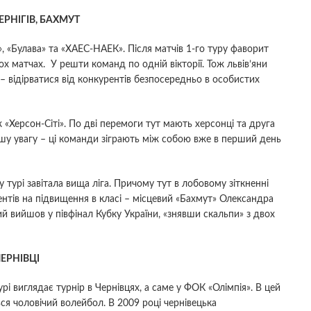
ЕРНІГІВ, БАХМУТ
, «Булава» та «ХАЕС-НАЕК». Після матчів 1-го туру фаворит
ох матчах. У решти команд по одній вікторії. Тож львів’яни
 – відірватися від конкурентів безпосередньо в особистих
 «Херсон-Сіті». По дві перемоги тут мають херсонці та друга
ьшу увагу – ці команди зіграють між собою вже в перший день
турі завітала вища ліга. Причому тут в лобовому зіткненні
ентів на підвищення в класі – місцевий «Бахмут» Олександра
й вийшов у півфінал Кубку України, «знявши скальпи» з двох
ЕРНІВЦІ
рі виглядає турнір в Чернівцях, а саме у ФОК «Олімпія». В цей
ся чоловічий волейбол. В 2009 році чернівецька