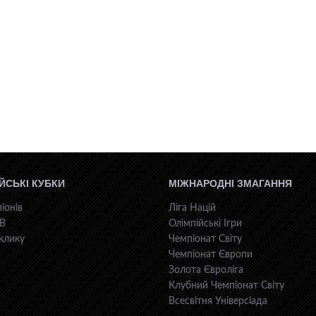
ЙСЬКІ КУБКИ
МІЖНАРОДНІ ЗМАГАННЯ
іонів
Ліга Націй
КВ
Олімпійські Ігри
клику
Чемпіонат Світу
Чемпіонат Європи
Золота Євроліга
Клубний Чемпіонат Світу
Всесвiтня Унiверсiaда