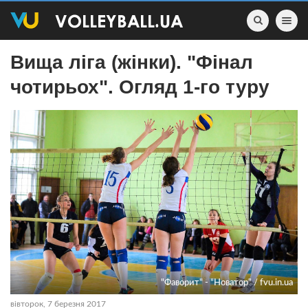
Toggle nav
Вища ліга (жінки). "Фінал
чотирьох". Огляд 1-го туру
"Фаворит" - "Новатор" / fvu.in.ua
вівторок, 7 березня 2017