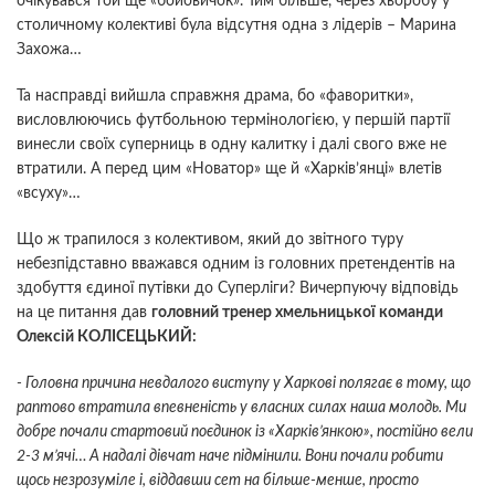
очікувався той ще «бойовичок». Тим більше, через хворобу у
столичному колективі була відсутня одна з лідерів – Марина
Захожа…
Та насправді вийшла справжня драма, бо «фаворитки»,
висловлюючись футбольною термінологією, у першій партії
винесли своїх суперниць в одну калитку і далі свого вже не
втратили. А перед цим «Новатор» ще й «Харків’янці» влетів
«всуху»…
Що ж трапилося з колективом, який до звітного туру
небезпідставно вважався одним із головних претендентів на
здобуття єдиної путівки до Суперліги? Вичерпуючу відповідь
на це питання дав
головний тренер хмельницької команди
Олексій КОЛІСЕЦЬКИЙ:
- Головна причина невдалого виступу у Харкові полягає в тому, що
раптово втратила впевненість у власних силах наша молодь. Ми
добре почали стартовий поєдинок із «Харків’янкою», постійно вели
2-3 м’ячі… А надалі дівчат наче підмінили. Вони почали робити
щось незрозуміле і, віддавши сет на більше-менше, просто