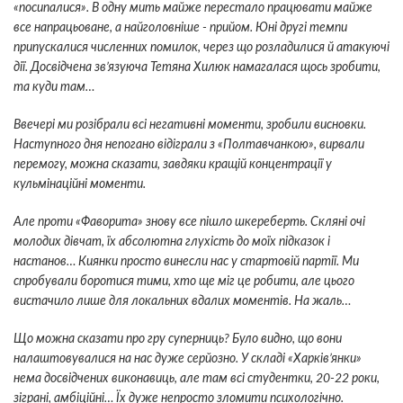
«посипалися». В одну мить майже перестало працювати майже
все напрацьоване, а найголовніше - прийом. Юні другі темпи
припускалися численних помилок, через що розладилися й атакуючі
дії. Досвідчена зв’язуюча Тетяна Хилюк намагалася щось зробити,
та куди там…
Ввечері ми розібрали всі негативні моменти, зробили висновки.
Наступного дня непогано відіграли з «Полтавчанкою», вирвали
перемогу, можна сказати, завдяки кращій концентрації у
кульмінаційні моменти.
Але проти «Фаворита» знову все пішло шкереберть. Скляні очі
молодих дівчат, їх абсолютна глухість до моїх підказок і
настанов… Киянки просто винесли нас у стартовій партії. Ми
спробували боротися тими, хто ще міг це робити, але цього
вистачило лише для локальних вдалих моментів. На жаль…
Що можна сказати про гру суперниць? Було видно, що вони
налаштовувалися на нас дуже серйозно. У складі «Харків’янки»
нема досвідчених виконавиць, але там всі студентки, 20-22 роки,
зіграні, амбіційні… Їх дуже непросто зломити психологічно.