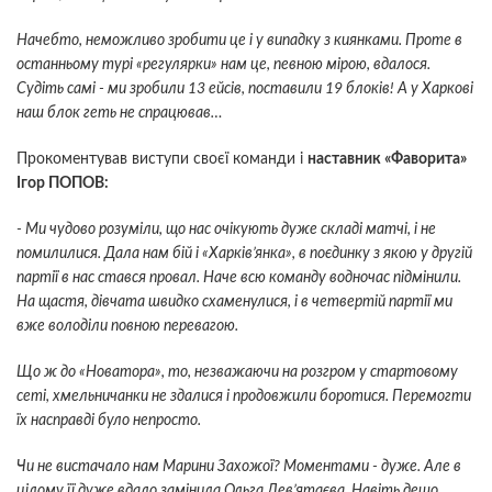
Начебто, неможливо зробити це і у випадку з киянками. Проте в
останньому турі «регулярки» нам це, певною мірою, вдалося.
Судіть самі - ми зробили 13 ейсів, поставили 19 блоків! А у Харкові
наш блок геть не спрацював…
Прокоментував виступи своєї команди і
наставник «Фаворита»
Ігор ПОПОВ:
- Ми чудово розуміли, що нас очікують дуже складі матчі, і не
помилилися. Дала нам бій і «Харків’янка», в поєдинку з якою у другій
партії в нас стався провал. Наче всю команду водночас підмінили.
На щастя, дівчата швидко схаменулися, і в четвертій партії ми
вже володіли повною перевагою.
Що ж до «Новатора», то, незважаючи на розгром у стартовому
сеті, хмельничанки не здалися і продовжили боротися. Перемогти
їх насправді було непросто.
Чи не вистачало нам Марини Захожої? Моментами - дуже. Але в
цілому її дуже вдало замінила Ольга Дев’ятаєва. Навіть дещо