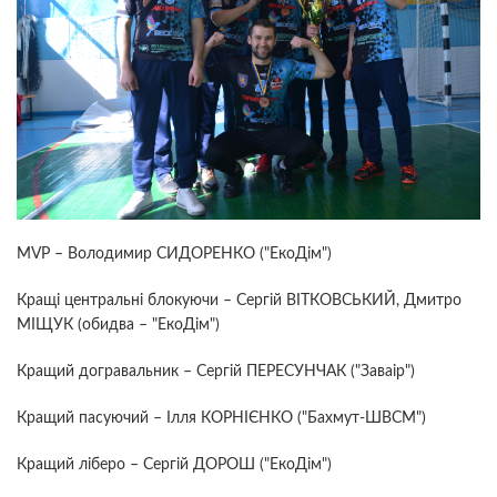
MVP – Володимир СИДОРЕНКО ("ЕкоДім")
Кращі центральні блокуючи – Сергій ВІТКОВСЬКИЙ, Дмитро
МІЩУК (обидва – "ЕкоДім")
Кращий догравальник – Сергій ПЕРЕСУНЧАК ("Заваір")
Кращий пасуючий – Ілля КОРНІЄНКО ("Бахмут-ШВСМ")
Кращий ліберо – Сергій ДОРОШ ("ЕкоДім")