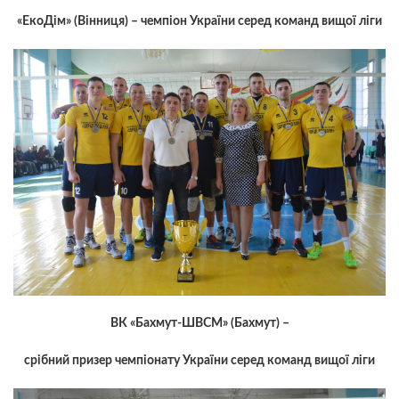
«ЕкоДім» (Вінниця) – чемпіон України серед команд вищої ліги
ВК «Бахмут-ШВСМ» (Бахмут) –
срібний призер чемпіонату України серед команд вищої ліги