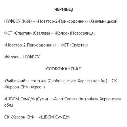
ЧЕРНІВЦІ
НУФВСУ (Київ) – «Новатор-2-Прикордонник» (Хмельницький)
ФСТ «Спартак» (Свалява) – «Колос» (Новоселиця)
«Новатор-2-Прикордонник» – ФСТ «Спартак»
«Колос» – НУФВСУ
СЛОБОЖАНСЬКЕ
«Зміївський енергетик» (Слобожанське, Харківська обл.) – СК
«Херсон-Сіті» (Херсон)
«ШВСМ-СумДУ» (Суми) – «Агро-Спорт» (Антонівка, Херсонська
обл.)
СК «Херсон-Сіті» – «ШВСМ-СумДУ»