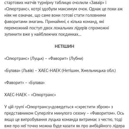
стартових матчів турнірну таблицю очолили «Заваір» і
«Олюртранс», котрі здобули максимум очок. Однак це поки аж
ніяк не означає, що саме вони готові стати головними
фаворитами змагань. Принаймні, є кілька команд, які
переможний поступ двох локальних лідерів спроможні
зупинити вже у найближчих поєдинках…
НЕТІШИН
«Олюртранс» (Луцьк) – «Фаворит» (Лубни)
«Булава» (Львів) – ХАЕС-НАЕК (Нетішин, Хмельницька обл.)
«Фаворит» – «Булава»
ХАЕС-НАЕК – «Олюртранс»
У цій групі «Олюртрансу»доведеться «схрестити зброю» з
представником Суперліги минулого сезону – «Фаворитом». Ось
якщо це випробування луцька команда витримає з честю, тоді
вже про неї точно можна буде казати як про амбіційного лідера