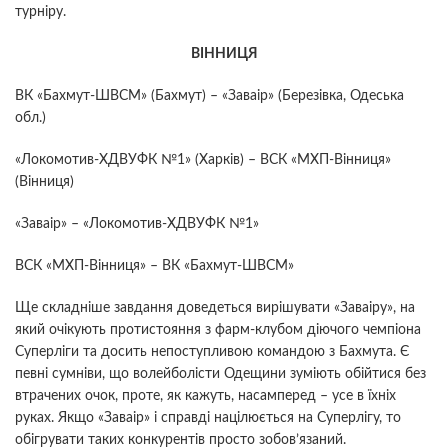
турніру.
ВІННИЦЯ
ВК «Бахмут-ШВСМ» (Бахмут) – «Заваір» (Березівка, Одеська
обл.)
«Локомотив-ХДВУФК №1» (Харків) – ВСК «МХП-Вінниця»
(Вінниця)
«Заваір» – «Локомотив-ХДВУФК №1»
ВСК «МХП-Вінниця» – ВК «Бахмут-ШВСМ»
Ще складніше завдання доведеться вирішувати «Заваіру», на
який очікують протистояння з фарм-клубом діючого чемпіона
Суперліги та досить непоступливою командою з Бахмута. Є
певні сумніви, що волейболісти Одещини зуміють обійтися без
втрачених очок, проте, як кажуть, насамперед – усе в їхніх
руках. Якщо «Заваір» і справді націлюється на Суперлігу, то
обігрувати таких конкурентів просто зобов’язаний.