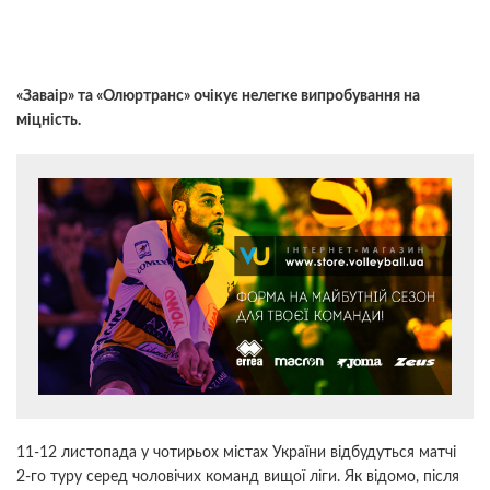
«Заваір» та «Олюртранс» очікує нелегке випробування на
міцність.
11-12 листопада у чотирьох містах України відбудуться матчі
2-го туру серед чоловічих команд вищої ліги. Як відомо, після