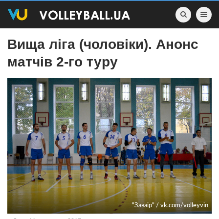
Toggle nav
Вища ліга (чоловіки). Анонс
матчів 2-го туру
"Заваір" / vk.com/volleyvin