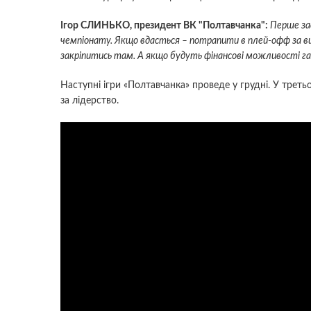
Ігор СЛИНЬКО, президент
ВК "Полтавчанка":
Перше за
чемпіонату. Якщо вдасться – потрапити в плей-офф за вих
закріпитись там. А якщо будуть фінансові можливості га
Наступні ігри «Полтавчанка» проведе у грудні. У треть
за лідерство.