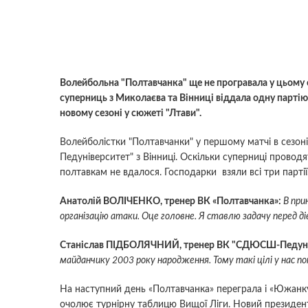
Волейбольна "Полтавчанка" ще не програвала у цьому 
суперниць з Миколаєва та Вінниці віддала одну партію
новому сезоні у сюжеті "Лтави".
Волейболістки "Полтавчанки" у першому матчі в сез
Педуніверситет" з Вінниці. Оскільки суперниці провод
полтавкам не вдалося. Господарки взяли всі три партії
Анатолій ВОЛІЧЕНКО, тренер ВК «Полтавчанка»:
В при
організацію атаки. Оце головне. Я ставлю задачу перед д
Станіслав ПІДБОЛЯЧНИЙ, тренер ВК "СДЮСШ-Педуні
майданчику 2003 року народження. Тому такі цілі у нас по
На наступний день «Полтавчанка» переграла і «Южанку
очолює турнірну таблицю Вищої Ліги. Новий президент