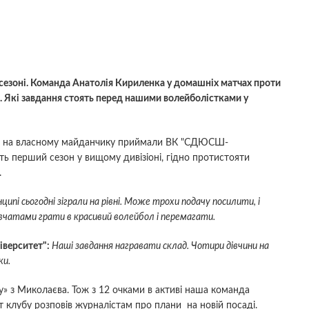
сезоні. Команда Анатолія Кириленка у домашніх матчах проти
. Які завдання стоять перед нашими волейболістками у
оні на власному майданчику приймали ВК "СДЮСШ-
ять перший сезон у вищому дивізіоні, гідно протистояти
.
нципі сьогодні зіграли на рівні. Може трохи подачу посилити, і
івчатами грати в красивий волейбол і перемагати.
верситет":
Наші завдання награвати склад. Чотири дівчини на
ки.
» з Миколаєва. Тож з 12 очками в активі наша команда
 клубу розповів журналістам про плани на новій посаді.