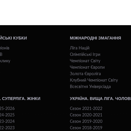
ЙСЬКІ КУБКИ
МІЖНАРОДНІ ЗМАГАННЯ
іонів
Ліга Націй
КВ
Олімпійські Ігри
клику
Чемпіонат Світу
Чемпіонат Європи
Золота Євроліга
Клубний Чемпіонат Світу
Всесвiтня Унiверсiaда
. СУПЕРЛІГА. ЖІНКИ
УКРАЇНА. ВИЩА ЛІГА. ЧОЛОВ
25-2026
Сезон 2021-2022
24-2025
Сезон 2020-2021
23-2024
Сезон 2019-2020
22-2023
Сезон 2018-2019