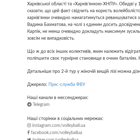
Харківської області та «Харків’янкою-ХНПУ». Обидві у
сказати, що цей факт свідчить на користь волейболісто
харків’янки очевидно намагатимуться реваншуватися за
Вадима Бахматова, на чолі з єдиним досить досвідч
Карпік, не менш очевидно докладуть максимум зусиль
зовсім не випадковість.
Що ж до всіх інших колективів, яким належить відігра
поліпшити своє турнірне становище в очних баталіях.
Детальніше про 2-й тур у жіночій вищій лізі можна діз
Джерело:
Прес-служба ФВУ
Наші канали в мессенджерах:
Telegram
Наші сторінки в соціальних мережах:
instagram.com/volleyball.ua
facebook.com/volleyballua
twitter.com/volleyballua