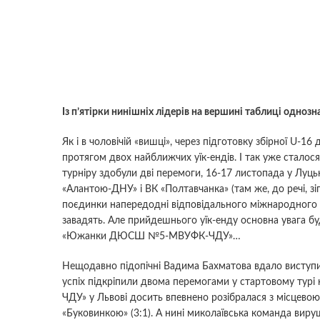
Із п’ятірки нинішніх лідерів на вершині таблиці однозн
Як і в чоловічій «вишці», через підготовку збірної U-1
протягом двох найближчих уїк-ендів. І так уже сталося
турніру здобули дві перемоги, 16-17 листопада у Луць
«Алантою-ДНУ» і ВК «Полтавчанка» (там же, до речі, зі
поєдинки напередодні відповідального міжнародного 
завадять. Але прийдешнього уїк-енду основна увага бу
«Южанки ДЮСШ №5-МВУФК-ЧДУ»…
Нещодавно підопічні Вадима Бахматова вдало виступил
успіх підкріпили двома перемогами у стартовому ту
ЧДУ» у Львові досить впевнено розібралася з місцево
«Буковинкою» (3:1). А нині миколаївська команда виру