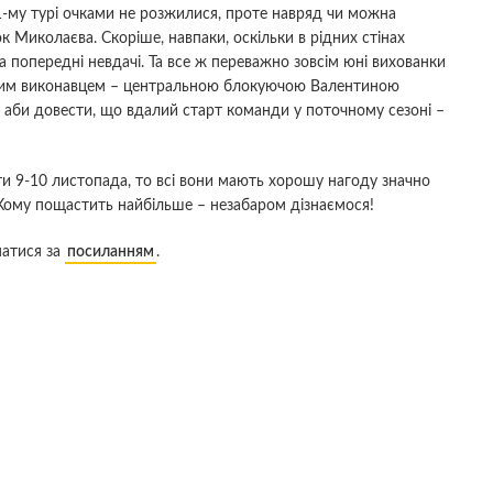
 1-му турі очками не розжилися, проте навряд чи можна
к Миколаєва. Скоріше, навпаки, оскільки в рідних стінах
 попередні невдачі. Та все ж переважно зовсім юні вихованки
еним виконавцем – центральною блокуючою Валентиною
 аби довести, що вдалий старт команди у поточному сезоні –
ти 9-10 листопада, то всі вони мають хорошу нагоду значно
 Кому пощастить найбільше – незабаром дізнаємося!
натися за
посиланням
.