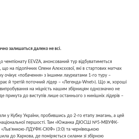
ачно залишаться далеко не всі.
6 до чемпіонату EEVZA, анонсований тур відбуватиметься
, що на підопічних Олени Алєксєєвої, які в стартових матчах
ку очікує «побачення» з іншими лауреатами 1-го туру –
грає й третій поточний лідер – «Легенда-Wnet»). Що ж, хороші
випробування на міцність нашим збірницям однозначно не
де прикута до виступів лише останнього з нинішніх лідерів –
и у Кубку України, пробившись до 2-го етапу змагань, а цей
рі національної першості. Там «Южанка ДЮСШ №5-МВУФК-
ю «Льв’янкою-ЛДУФК-СКІФ» (3:0) та чернівецькою
шила до Харкова, де поміряється силами зі збірною