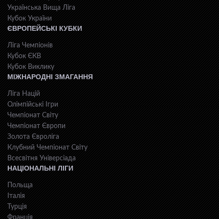
Українська Вища Ліга
Кубок України
ЄВРОПЕЙСЬКІ КУБКИ
Ліга Чемпіонів
Кубок ЄКВ
Кубок Виклику
МІЖНАРОДНІ ЗМАГАННЯ
Ліга Націй
Олімпійські Ігри
Чемпіонат Світу
Чемпіонат Європи
Золота Євроліга
Клубний Чемпіонат Світу
Всесвiтня Унiверсiaда
НАЦІОНАЛЬНІ ЛІГИ
Польща
Італія
Турція
Франція