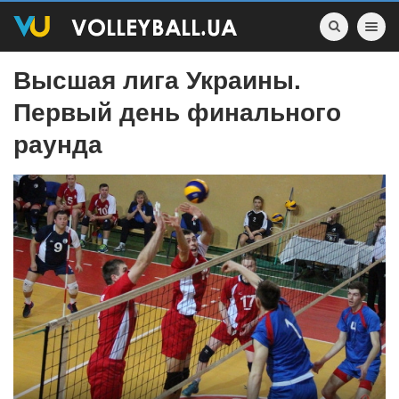
Toggle nav
Высшая лига Украины.
Первый день финального
раунда