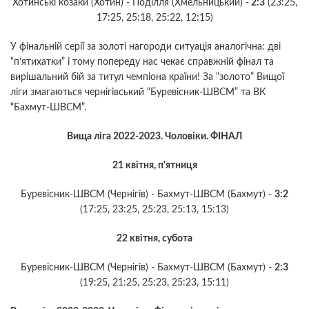
Хотинські козаки (Хотин) - Поділля (Хмельницький) -
2:3
(23:25,
17:25, 25:18, 25:22, 12:15)
У фінальній серії за золоті нагороди ситуація аналогічна: дві
“п’ятихатки” і тому попереду нас чекає справжній фінал та
вирішальний бій за титул чемпіона країни! За “золото” Вищої
ліги змагаються чернігівський “Буревісник-ШВСМ” та ВК
“Бахмут-ШВСМ”.
Вища ліга 2022-2023. Чоловіки. ФІНАЛ
21 квітня, п'ятниця
Буревісник-ШВСМ (Чернігів) - Бахмут-ШВСМ (Бахмут) -
3:2
(17:25, 23:25, 25:23, 25:13, 15:13)
22 квітня, субота
Буревісник-ШВСМ (Чернігів) - Бахмут-ШВСМ (Бахмут) -
2:3
(19:25, 21:25, 25:23, 25:23, 15:11)