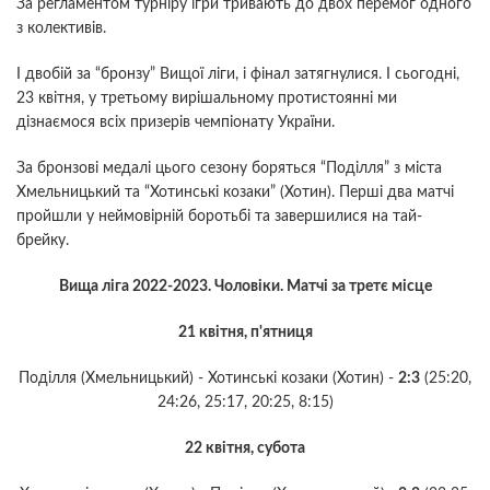
За регламентом турніру ігри тривають до двох перемог одного
з колективів.
І двобій за “бронзу” Вищої ліги, і фінал затягнулися. І сьогодні,
23 квітня, у третьому вирішальному протистоянні ми
дізнаємося всіх призерів чемпіонату України.
За бронзові медалі цього сезону боряться “Поділля” з міста
Хмельницький та “Хотинські козаки” (Хотин). Перші два матчі
пройшли у неймовірній боротьбі та завершилися на тай-
брейку.
Вища ліга 2022-2023. Чоловіки. Матчі за третє місце
21 квітня, п'ятниця
Поділля (Хмельницький) - Хотинські козаки (Хотин) -
2:3
(25:20,
24:26, 25:17, 20:25, 8:15)
22 квітня, субота