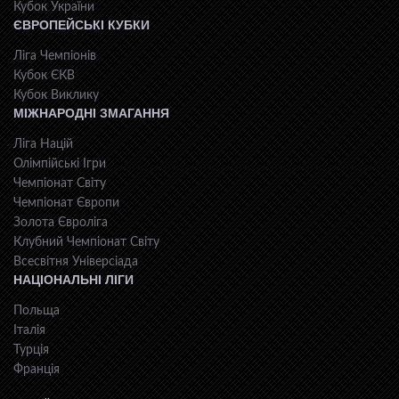
Кубок України
ЄВРОПЕЙСЬКІ КУБКИ
Ліга Чемпіонів
Кубок ЄКВ
Кубок Виклику
МІЖНАРОДНІ ЗМАГАННЯ
Ліга Націй
Олімпійські Ігри
Чемпіонат Світу
Чемпіонат Європи
Золота Євроліга
Клубний Чемпіонат Світу
Всесвiтня Унiверсiaда
НАЦІОНАЛЬНІ ЛІГИ
Польща
Італія
Турція
Франція