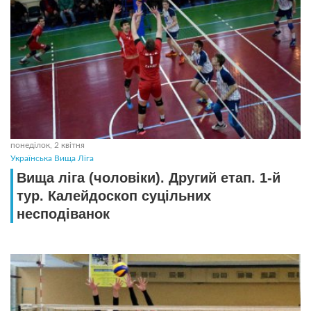
понеділок, 2 квітня
Українська Вища Ліга
Вища ліга (чоловіки). Другий етап. 1-й
тур. Калейдоскоп суцільних
несподіванок