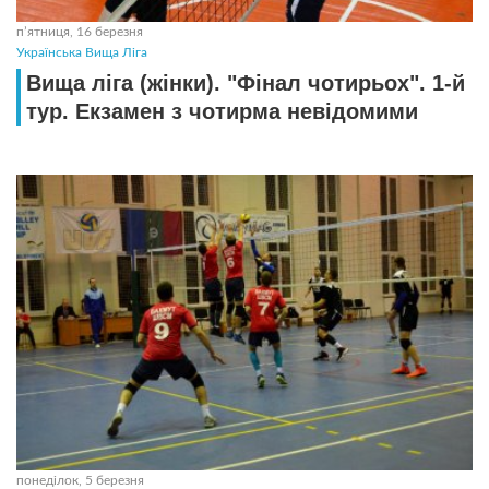
пʼятниця, 16 березня
Українська Вища Ліга
Вища ліга (жінки). "Фінал чотирьох". 1-й
тур. Екзамен з чотирма невідомими
понеділок, 5 березня