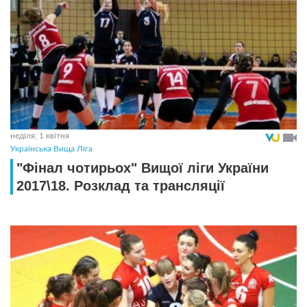
неділя, 1 квітня
Українська Вища Ліга
"Фінал чотирьох" Вищої ліги України
2017\18. Розклад та трансляції