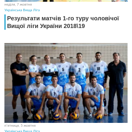
неділя, 7 жовтня
Українська Вища Ліга
Результати матчів 1-го туру чоловічої
Вищої лiги України 2018\19
пʼятниця, 5 жовтня
Українська Вища Ліга