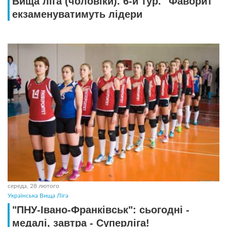
Вища ліга (чоловіки). 6-й тур. "Фаворит"
екзаменуватимуть лідери
середа, 28 лютого
Українська Вища Ліга
"ПНУ-Івано-Франківськ": сьогодні -
медалі, завтра - Суперліга!