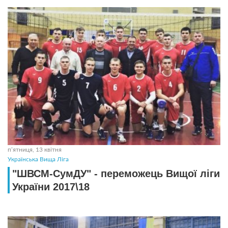
пʼятниця, 13 квітня
Українська Вища Ліга
"ШВСМ-СумДУ" - переможець Вищої ліги
України 2017\18