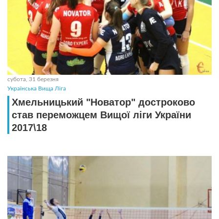
субота, 31 березня
Українська Вища Ліга
Хмельницький "Новатор" достроково
став переможцем Вищої ліги України
2017\18