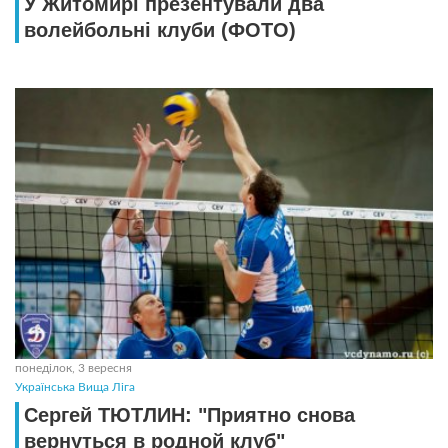
У Житомирі презентували два
волейбольні клуби (ФОТО)
понеділок, 3 вересня
Українська Вища Ліга
Сергей ТЮТЛИН: "Приятно снова
вернуться в родной клуб"