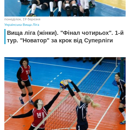
понеділок, 19 березня
Українська Вища Ліга
Вища ліга (жінки). "Фінал чотирьох". 1-й
тур. "Новатор" за крок від Суперліги