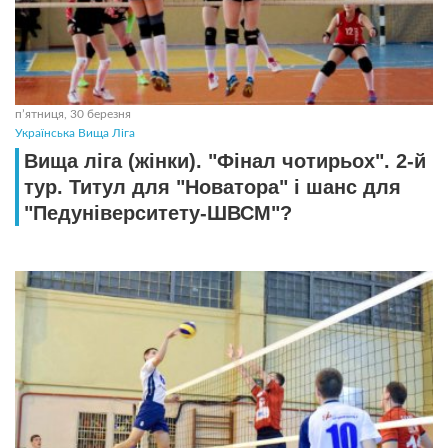
пʼятниця, 30 березня
Українська Вища Ліга
Вища ліга (жінки). "Фінал чотирьох". 2-й
тур. Титул для "Новатора" і шанс для
"Педуніверситету-ШВСМ"?