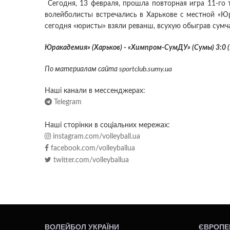
Сегодня, 13 февраля, прошла повторная игра 11-го 
волейболисты встречались в Харькове с местной «Ю
сегодня «юристы» взяли реванш, всухую обыграв сумч
Юракадемия» (Харьков) - «Химпром-СумДУ» (Сумы) 3:0 (2
По материалам сайта sportclub.sumy.ua
Наші канали в мессенджерах:
Telegram
Наші сторінки в соціальних мережах:
instagram.com/volleyball.ua
facebook.com/volleyballua
twitter.com/volleyballua
ВОЛЕЙБОЛ УКРАЇНИ
ЄВРОПЕ