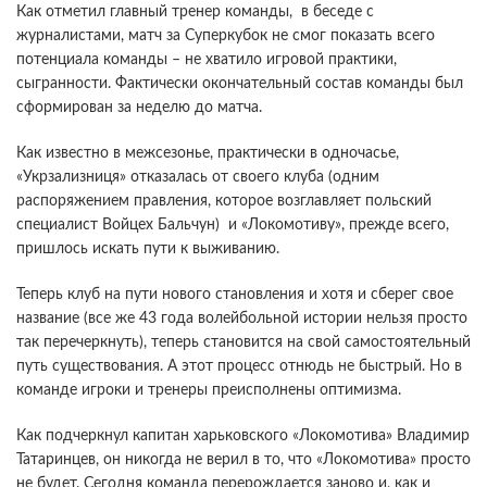
Как отметил главный тренер команды, в беседе с
журналистами, матч за Суперкубок не смог показать всего
потенциала команды – не хватило игровой практики,
сыгранности. Фактически окончательный состав команды был
сформирован за неделю до матча.
Как известно в межсезонье, практически в одночасье,
«Укрзализниця» отказалась от своего клуба (одним
распоряжением правления, которое возглавляет польский
специалист Войцех Бальчун) и «Локомотиву», прежде всего,
пришлось искать пути к выживанию.
Теперь клуб на пути нового становления и хотя и сберег свое
название (все же 43 года волейбольной истории нельзя просто
так перечеркнуть), теперь становится на свой самостоятельный
путь существования. А этот процесс отнюдь не быстрый. Но в
команде игроки и тренеры преисполнены оптимизма.
Как подчеркнул капитан харьковского «Локомотива» Владимир
Татаринцев, он никогда не верил в то, что «Локомотива» просто
не будет. Сегодня команда перерождается заново и, как и