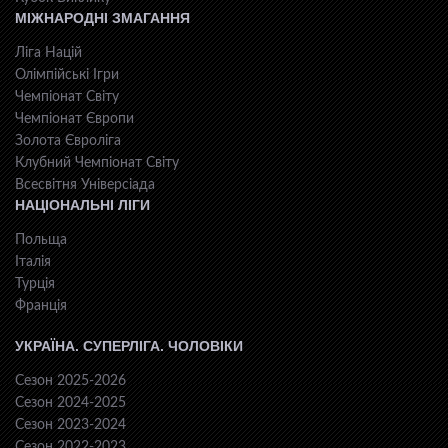
МІЖНАРОДНІ ЗМАГАННЯ
Ліга Націй
Олімпійські Ігри
Чемпіонат Світу
Чемпіонат Європи
Золота Євроліга
Клубний Чемпіонат Світу
Всесвiтня Унiверсiaда
НАЦІОНАЛЬНІ ЛІГИ
Польща
Італія
Турція
Франція
УКРАЇНА. СУПЕРЛІГА. ЧОЛОВІКИ
Сезон 2025-2026
Сезон 2024-2025
Сезон 2023-2024
Сезон 2022-2023