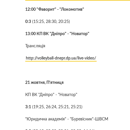
12:00 "Фаворит" - "Локомотив"
0:3
(15:25, 28:30, 20:25)
13:00 КП ВК "Дніпро" - "Новатор"
Трансляцiя
http://volleyball-dnepr.dp.ua/live-video/
21 жовтня, П'ятниця
КП ВК "Дніпро" - "Новатор"
3:1
(19:25, 26:24, 25:21, 25:21)
"Юридична академія" - "Буревісник"-ШВСМ