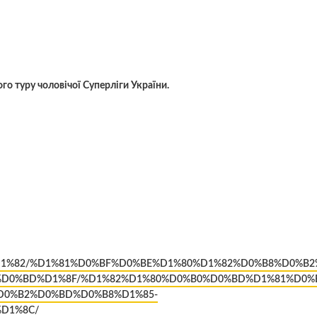
го туру чоловiчої Суперлiги України.
80%D1%82/%D1%81%D0%BF%D0%BE%D1%80%D1%82%D0%B8%D0%B
D0%BD%D1%8F/%D1%82%D1%80%D0%B0%D0%BD%D1%81%D0%B
D0%B2%D0%BD%D0%B8%D1%85-
D1%8C/