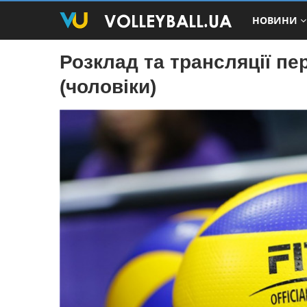
НОВИНИ
Розклад та трансляцiї пе
(чоловiки)