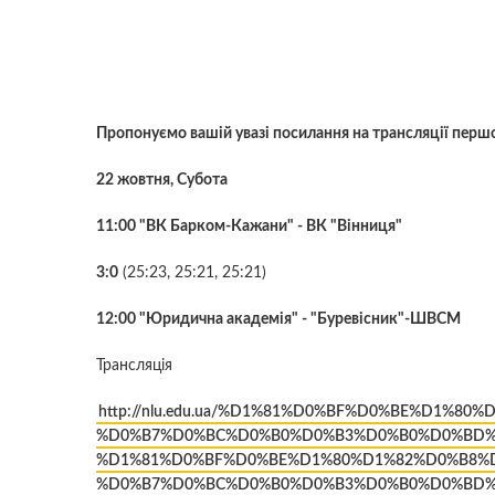
Пропонуємо вашій увазі посилання на трансляцiї першо
22 жовтня, Субота
11:00 "ВК Барком-Кажани" - ВК "Вінниця"
3:0
(25:23, 25:21, 25:21)
12:00 "Юридична академія" - "Буревісник"-ШВСМ
Трансляцiя
http://nlu.edu.ua/%D1%81%D0%BF%D0%BE%D1%
%D0%B7%D0%BC%D0%B0%D0%B3%D0%B0%D0%BD%
%D1%81%D0%BF%D0%BE%D1%80%D1%82%D0%B8%
%D0%B7%D0%BC%D0%B0%D0%B3%D0%B0%D0%BD%