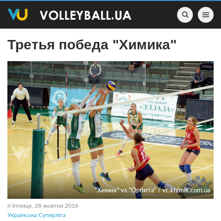
Toggle nav
Третья победа "Химика"
"Химик" vs "Орбита" / vc.khimik.com.ua
пʼятниця, 28 жовтня 2016
Українська Суперліга