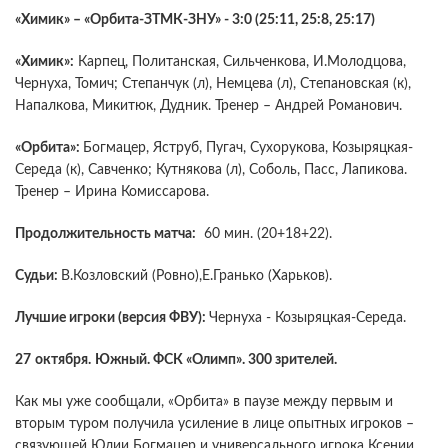
«Химик» – «Орбита-ЗТМК-ЗНУ» - 3:0 (25:11, 25:8, 25:17)
«Химик»:
Карпец, Политанская, Сильченкова, И.Молодцова,
Чернуха, Томич; Степанчук (л), Немцева (л), Степановская (к),
Напалкова, Микитюк, Дудник. Тренер – Андрей Романович.
«Орбита»:
Богмацер, Яструб, Пугач, Сухорукова, Козыряцкая-
Середа (к), Савченко; Кутнякова (л), Соболь, Пасс, Лапикова.
Тренер – Ирина Комиссарова.
Продолжительность матча:
60 мин. (20+18+22).
Судьи:
В.Козловский (Ровно),Е.Гранько (Харьков).
Лучшие игроки (версия ФВУ):
Чернуха - Козыряцкая-Середа.
27
октября.
Южный. ФСК «Олимп». 300 зрителей.
Как мы уже сообщали, «Орбита» в паузе между первым и
вторым туром получила усиление в лице опытных игроков –
связующей Юлии Богмацер и универсального игрока Ксении