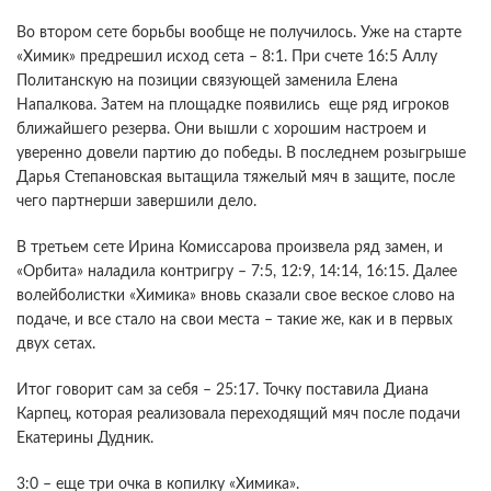
Во втором сете борьбы вообще не получилось. Уже на старте
«Химик» предрешил исход сета – 8:1. При счете 16:5 Аллу
Политанскую на позиции связующей заменила Елена
Напалкова. Затем на площадке появились еще ряд игроков
ближайшего резерва. Они вышли с хорошим настроем и
уверенно довели партию до победы. В последнем розыгрыше
Дарья Степановская вытащила тяжелый мяч в защите, после
чего партнерши завершили дело.
В третьем сете Ирина Комиссарова произвела ряд замен, и
«Орбита» наладила контригру – 7:5, 12:9, 14:14, 16:15. Далее
волейболистки «Химика» вновь сказали свое веское слово на
подаче, и все стало на свои места – такие же, как и в первых
двух сетах.
Итог говорит сам за себя – 25:17. Точку поставила Диана
Карпец, которая реализовала переходящий мяч после подачи
Екатерины Дудник.
3:0 – еще три очка в копилку «Химика».