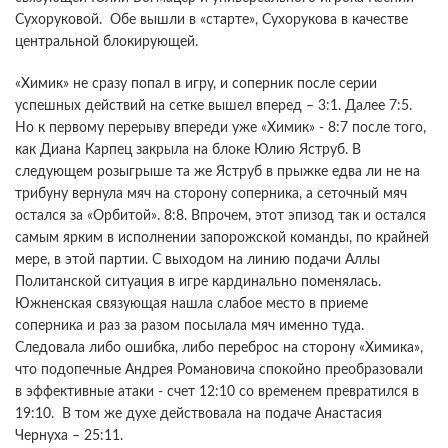
Сухоруковой. Обе вышли в «старте», Сухорукова в качестве
центральной блокирующей.
«Химик» не сразу попал в игру, и соперник после серии
успешных действий на сетке вышел вперед – 3:1. Далее 7:5.
Но к первому перерыву впереди уже «Химик» - 8:7 после того,
как Диана Карпец закрыла на блоке Юлию Яструб. В
следующем розыгрыше та же Яструб в прыжке едва ли не на
трибуну вернула мяч на сторону соперника, а сеточный мяч
остался за «Орбитой». 8:8. Впрочем, этот эпизод так и остался
самым ярким в исполнении запорожской команды, по крайней
мере, в этой партии. С выходом на линию подачи Аллы
Политанской ситуация в игре кардинально поменялась.
Южненская связующая нашла слабое место в приеме
соперника и раз за разом посылала мяч именно туда.
Следовала либо ошибка, либо переброс на сторону «Химика»,
что подопечные Андрея Романовича спокойно преобразовали
в эффективные атаки - счет 12:10 со временем превратился в
19:10. В том же духе действовала на подаче Анастасия
Чернуха – 25:11.