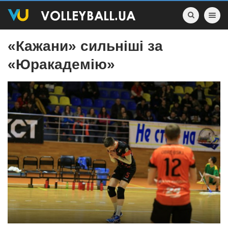
Toggle nav
«Кажани» сильніші за
«Юракадемію»