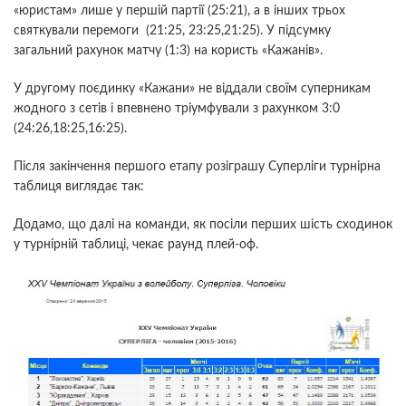
«юристам» лише у першій партії (25:21), а в інших трьох
святкували перемоги (21:25, 23:25,21:25). У підсумку
загальний рахунок матчу (1:3) на користь «Кажанів».
У другому поєдинку «Кажани» не віддали своїм суперникам
жодного з сетів і впевнено тріумфували з рахунком 3:0
(24:26,18:25,16:25).
Після закінчення першого етапу розіграшу Суперліги турнірна
таблиця виглядає так:
Додамо, що далі на команди, як посіли перших шість сходинок
у турнірній таблиці, чекає раунд плей-оф.