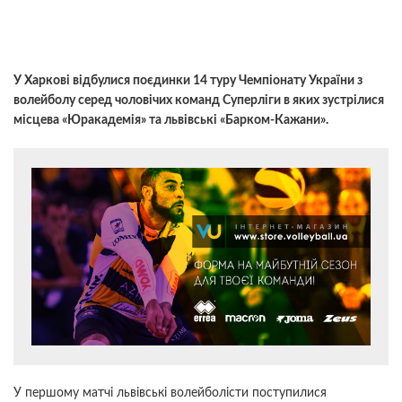
У Харкові відбулися поєдинки 14 туру Чемпіонату України з
волейболу серед чоловічих команд Суперліги в яких зустрілися
місцева «Юракадемія» та львівські «Барком-Кажани».
У першому матчі львівські волейболісти поступилися