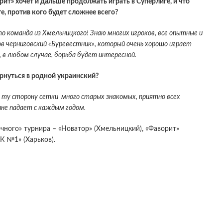
рит» хочет и дальше продолжать играть в Суперлиге, и что
, против кого будет сложнее всего?
то команда из Хмельницкого! Знаю многих игроков, все опытные и
ов черниговский «Буревестник», который очень хорошо играет
 в любом случае, борьба будет интересной.
рнуться в родной украинский?
о ту сторону сетки много старых знакомых, приятно всех
ине падает с каждым годом.
чного» турнира – «Новатор» (Хмельницкий), «Фаворит»
ФК №1» (Харьков).