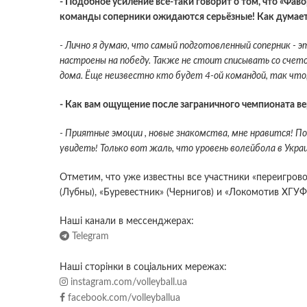
- Подобное усиление всё-таки говорит о том, что «Фаво
команды соперники ожидаются серьёзные! Как думаете
- Лично я думаю, что самый подготовленный соперник - э
настроены на победу. Также не стоит списывать со счет
дома. Ёще неизвестно кто будет 4-ой командой, так что,
- Как вам ощущение после заграничного чемпионата ве
- Приятные эмоции , новые знакомства, мне нравится! П
увидеть! Только вот жаль, что уровень волейбола в Укра
Отметим, что уже известны все участники «переигрово
(Лубны), «Буревестник» (Чернигов) и «Локомотив ХГУ
Наші канали в мессенджерах:
Telegram
Наші сторінки в соціальних мережах:
instagram.com/volleyball.ua
facebook.com/volleyballua