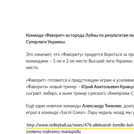
Команда «Фаворит» из города Лубны по результатам пе
Суперлиги Украины.
Это означает, что «Фавориту» придется бороться за пр
командами – 1-ое и 2-ое место Высшей лиги Украины и
место.
«Фаворит» готовится к предстоящим играм и усилива
«Фаворита» новый тренер –
Юрий Анатольевич Кравцо
сыграет либеро, а ныне тренер сумского «Химпрома-
Ещё один новичок команды
Александр Томилин
, доиг
играл в команде «Sacré Coeur». Пару недель назад м
http://www.volleyball.ua/news/476-alieksandr-tomilin-bol-
svoiemu-rodnomu-mariupoliu