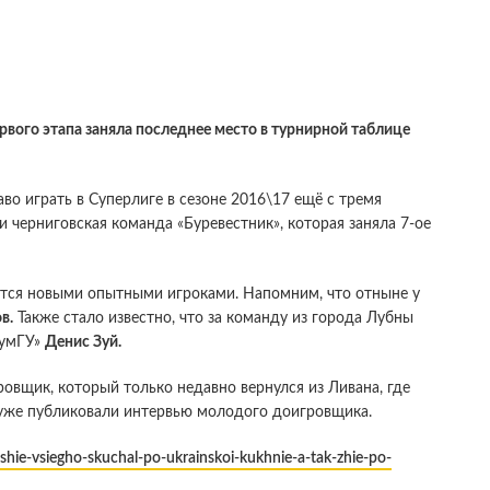
рвого этапа заняла последнее место в турнирной таблице
аво играть в Суперлиге в сезоне 2016\17 ещё с тремя
 черниговская команда «Буревестник», которая заняла 7-ое
ется новыми опытными игроками. Напомним, что отныне у
в.
Также стало известно, что за команду из города Лубны
СумГУ»
Денис Зуй.
ровщик, который только недавно вернулся из Ливана, где
ы уже публиковали интервью молодого доигровщика.
shie-vsiegho-skuchal-po-ukrainskoi-kukhnie-a-tak-zhie-po-