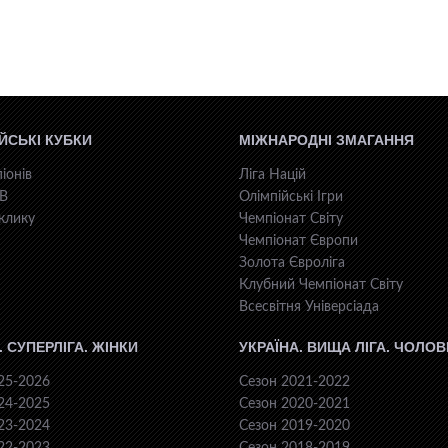
ЙСЬКІ КУБКИ
МІЖНАРОДНІ ЗМАГАННЯ
іонів
Ліга Націй
КВ
Олімпійські Ігри
клику
Чемпіонат Світу
Чемпіонат Європи
Золота Євроліга
Клубний Чемпіонат Світу
Всесвiтня Унiверсiaда
. СУПЕРЛІГА. ЖІНКИ
УКРАЇНА. ВИЩА ЛІГА. ЧОЛОВ
25-2026
Сезон 2021-2022
24-2025
Сезон 2020-2021
23-2024
Сезон 2019-2020