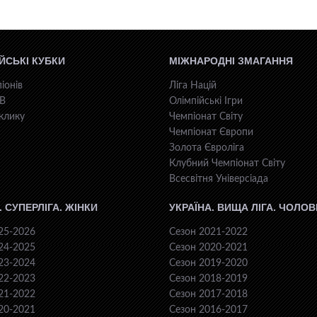
ЙСЬКІ КУБКИ
МІЖНАРОДНІ ЗМАГАННЯ
іонів
Ліга Націй
КВ
Олімпійські Ігри
клику
Чемпіонат Світу
Чемпіонат Європи
Золота Євроліга
Клубний Чемпіонат Світу
Всесвiтня Унiверсiaда
. СУПЕРЛІГА. ЖІНКИ
УКРАЇНА. ВИЩА ЛІГА. ЧОЛОВ
25-2026
Сезон 2021-2022
24-2025
Сезон 2020-2021
23-2024
Сезон 2019-2020
22-2023
Сезон 2018-2019
21-2022
Сезон 2017-2018
20-2021
Сезон 2016-2017