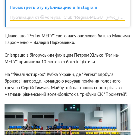
Посмотреть эту публикацию в Instagram
Публикация от 🏐Volleyball Club "Regina-MEGU" (@vc_reginamegu)
Цікаво, що "Регіну-МЕГУ" свого часу очолював батько Максима
Пархоменко –
Валерій Пархоменко
.
Співпрацю з білоруським фахівцем
Петром Хілько
"Регіна-
МЕГУ" припинила 10 лютого з його ініціативи.
На "Фіналі чотирьох" Кубка України, де "Регіна" здобула
бронзові нагороди, командою керував помічник головного
треyена
Сергій Тимчак
. Майбутній наставник спостерігав за
матчами рівненський волейболісток з трибуни СК "Прометей".