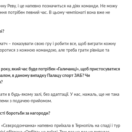
Ганну Реву, і це напевно позначиться на діях команди. Не можу
вання потрібен певний час. В цьому чемпіонаті вона вже не
рі?
 матч – показувати свою гру і робити все, щоб виграти кожну
оротися з кожною командою, але треба грати рівніше та
 року, який час буде потрібен «Галичанці», щоб пристосуватися
залом, в даному випадку Палацу спорт ЗАБ? Чи
я?
и в будь-якому залі, без адаптації. У нас, нажаль, ще не така
облеми з подачею-прийомом.
ксті боротьби за нагороди?
 «Сєвєродончанка» напевно приїхала в Тернопіль на спаді і тур