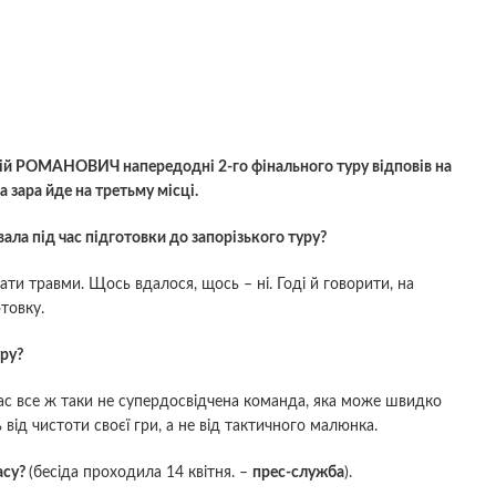
ій РОМАНОВИЧ напередодні 2-го фінального туру відповів на
 зара йде на третьму мiсцi.
ала під час підготовки до запорізького туру?
ати травми. Щось вдалося, щось – ні. Годі й говорити, на
товку.
уру?
 нас все ж таки не супердосвідчена команда, яка може швидко
ід чистоти своєї гри, а не від тактичного малюнка.
асу?
(бесіда проходила 14 квітня. –
прес-служба
).