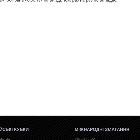
ічі обіграна «Орбіта» на виїзді. Тож раз на раз не випадає.
ЙСЬКІ КУБКИ
МІЖНАРОДНІ ЗМАГАННЯ