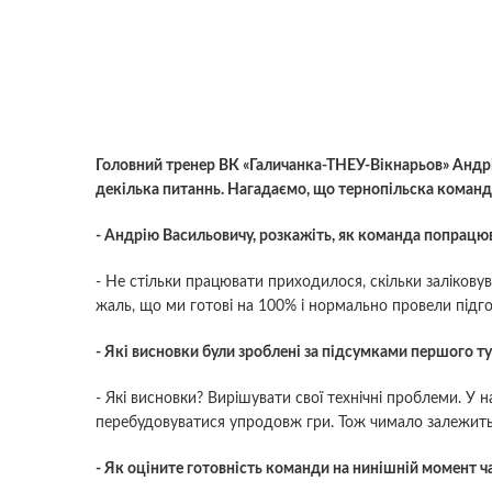
Головний тренер ВК «Галичанка-ТНЕУ-Вікнарьов» Андр
декiлька питаннь. Нагадаємо, що тернопiльска команда
- Андрію Васильовичу, розкажіть, як команда попрацюв
- Не стільки працювати приходилося, скільки заліковув
жаль, що ми готові на 100% і нормально провели підго
- Які висновки були зроблені за підсумками першого т
- Які висновки? Вирішувати свої технічні проблеми. У
перебудовуватися упродовж гри. Тож чимало залежить в
- Як оціните готовність команди на нинішній момент ч