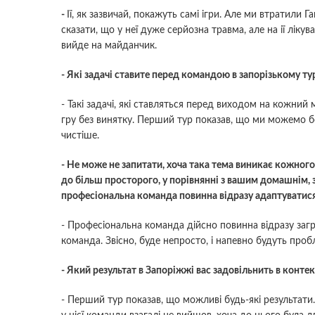
-
Ії, як зазвичай, покажуть самі ігри. Але ми втратили 
сказати, що у неї дуже серйозна травма, але на ії ліку
вийде на майданчик.
- Які задачі ставите перед командою в запорізькому ту
- Такі задачі, які ставляться перед виходом на кожний
гру без винятку. Перший тур показав, що ми можемо б
чистіше.
- Не може не запитати, хоча така тема виникає кожного
до більш просторого, у порівнянні з вашим домашнім, 
професіональна команда повинна відразу адаптуватис
- Професіональна команда дійсно повинна відразу заграт
команда. Звісно, буде непросто, і напевно будуть пр
- Який результат в Запоріжжі вас задовільнить в конте
- Перший тур показав, що можливі будь-які результати.