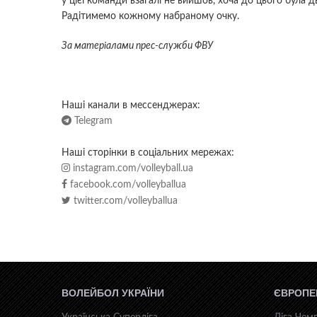
у цієї команди взагалі не вийшов, хоча до цього була дв
Радітимемо кожному набраному очку.
За матер
i
алами прес-служби ФВУ
Наші канали в мессенджерах:
Telegram
Наші сторінки в соціальних мережах:
instagram.com/volleyball.ua
facebook.com/volleyballua
twitter.com/volleyballua
ВОЛЕЙБОЛ УКРАЇНИ
ЄВРОПЕ