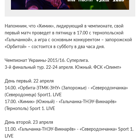
Напомним, что «Химик», лидирующий в чемпионате, свой
первый матч проведет в пятницу в 17.00 с тернопольской
«Галычанкой», а игра с основным конкурентом – запорожской
«Орбитой» – состоится в субботу в два часа дня.
Чемпионат Украины-2015/16. Суперлига.
3-й финальный тур. 22-24 апреля. Южный. ФСК «Олимп»
День первый. 22 апреля
14.00. «Орбита-ЗТМК-ЗНУ» (Запорожье) - «Северодончанка»
(Северодонецк) Sport1. LIVE
17.00. «Химик» (Южный) - «Галычанка-ТНЭУ-Викнарёв»
(Тернополь) Sport 1. LIVE
День второй. 23 апреля
11.00. «Галычанка-ТНЭУ-Викнарёв» - «Северодончанка» Sport 1.
LIVE