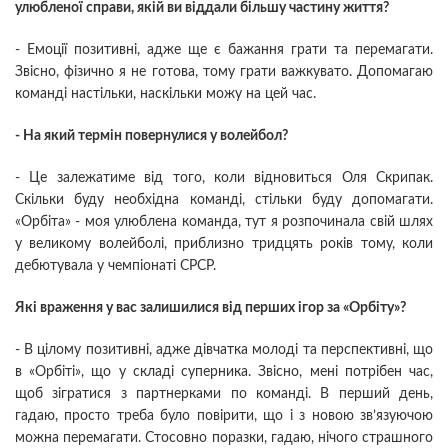
улюбленої справи, якій ви віддали більшу частину життя?
- Емоції позитивні, адже ще є бажання грати та перемагати.
Звісно, фізично я не готова, тому грати важкувато. Допомагаю
команді настільки, наскільки можу на цей час.
- На який термін повернулися у волейбол?
- Це залежатиме від того, коли відновиться Оля Скрипак.
Скільки буду необхідна команді, стільки буду допомагати.
«Орбіта» - моя улюблена команда, тут я розпочинала свій шлях
у великому волейболі, приблизно тридцять років тому, коли
дебютувала у чемпіонаті СРСР.
Які враження у вас залишилися від перших ігор за «Орбіту»?
- В цілому позитивні, адже дівчатка молоді та перспективні, що
в «Орбіті», що у складі суперника. Звісно, мені потрібен час,
щоб зігратися з партнерками по команді. В перший день,
гадаю, просто треба було повірити, що і з новою зв’язуючою
можна перемагати. Стосовно поразки, гадаю, нічого страшного