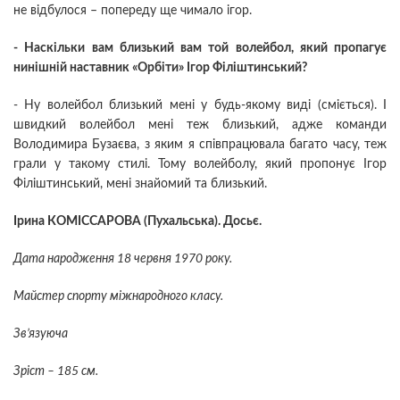
не відбулося – попереду ще чимало ігор.
- Наскільки вам близький вам той волейбол, який пропагує
нинішній наставник «Орбіти» Ігор Філіштинський?
- Ну волейбол близький мені у будь-якому виді (сміється). І
швидкий волейбол мені теж близький, адже команди
Володимира Бузаєва, з яким я співпрацювала багато часу, теж
грали у такому стилі. Тому волейболу, який пропонує Ігор
Філіштинський, мені знайомий та близький.
Ірина КОМІССАРОВА (Пухальська). Досьє.
Дата народження 18 червня 1970 року.
Майстер спорту міжнародного класу.
Зв’язуюча
Зріст – 185 см.