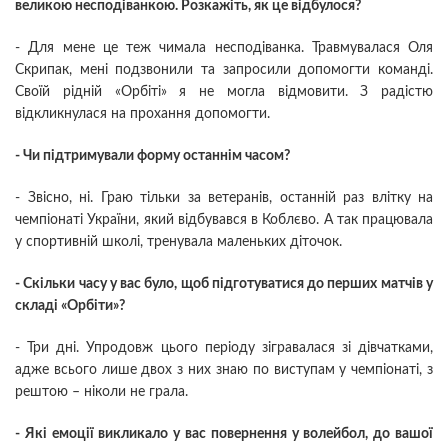
великою несподіванкою. Розкажіть, як це відбулося?
- Для мене це теж чимала несподіванка. Травмувалася Оля
Скрипак, мені подзвонили та запросили допомогти команді.
Своїй рідній «Орбіті» я не могла відмовити. З радістю
відкликнулася на прохання допомогти.
- Чи підтримували форму останнім часом?
- Звісно, ні. Граю тільки за ветеранів, останній раз влітку на
чемпіонаті України, який відбувався в Коблєво. А так працювала
у спортивній школі, тренувала маленьких діточок.
- Скільки часу у вас було, щоб підготуватися до перших матчів у
складі «Орбіти»?
- Три дні. Упродовж цього періоду зігравалася зі дівчатками,
адже всього лише двох з них знаю по виступам у чемпіонаті, з
рештою – ніколи не грала.
- Які емоції викликало у вас повернення у волейбол, до вашої