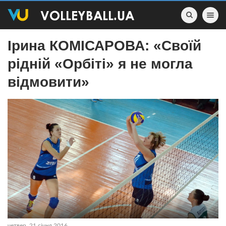
Toggle nav
Ірина КОМІСАРОВА: «Своїй
рідній «Орбіті» я не могла
відмовити»
четвер, 21 січня 2016