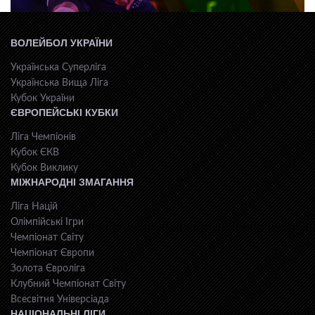
ВОЛЕЙБОЛ УКРАЇНИ
Українська Суперліга
Українська Вища Ліга
Кубок України
ЄВРОПЕЙСЬКІ КУБКИ
Ліга Чемпіонів
Кубок ЄКВ
Кубок Виклику
МІЖНАРОДНІ ЗМАГАННЯ
Ліга Націй
Олімпійські Ігри
Чемпіонат Світу
Чемпіонат Європи
Золота Євроліга
Клубний Чемпіонат Світу
Всесвiтня Унiверсiaда
НАЦІОНАЛЬНІ ЛІГИ