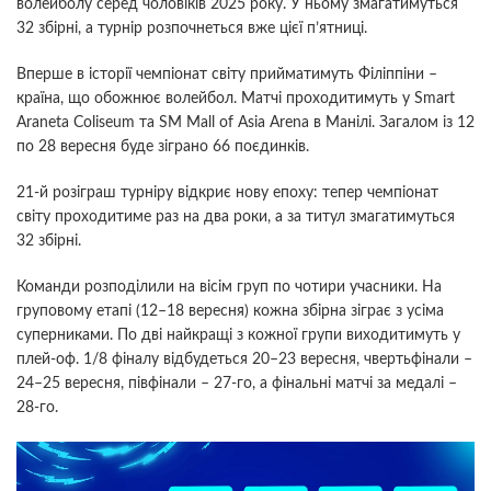
волейболу серед чоловіків 2025 року. У ньому змагатимуться
32 збірні, а турнір розпочнеться вже цієї п’ятниці.
Вперше в історії чемпіонат світу прийматимуть Філіппіни –
країна, що обожнює волейбол. Матчі проходитимуть у Smart
Araneta Coliseum та SM Mall of Asia Arena в Манілі. Загалом із 12
по 28 вересня буде зіграно 66 поєдинків.
21-й розіграш турніру відкриє нову епоху: тепер чемпіонат
світу проходитиме раз на два роки, а за титул змагатимуться
32 збірні.
Команди розподілили на вісім груп по чотири учасники. На
груповому етапі (12–18 вересня) кожна збірна зіграє з усіма
суперниками. По дві найкращі з кожної групи виходитимуть у
плей-оф. 1/8 фіналу відбудеться 20–23 вересня, чвертьфінали –
24–25 вересня, півфінали – 27-го, а фінальні матчі за медалі –
28-го.