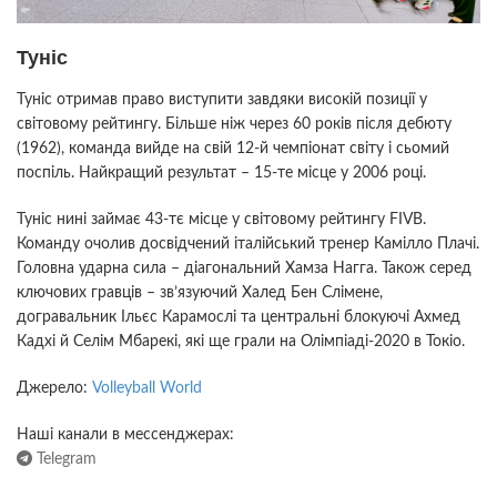
Туніс
Туніс отримав право виступити завдяки високій позиції у
світовому рейтингу. Більше ніж через 60 років після дебюту
(1962), команда вийде на свій 12-й чемпіонат світу і сьомий
поспіль. Найкращий результат – 15-те місце у 2006 році.
Туніс нині займає 43-тє місце у світовому рейтингу FIVB.
Команду очолив досвідчений італійський тренер Камілло Плачі.
Головна ударна сила – діагональний Хамза Нагга. Також серед
ключових гравців – зв’язуючий Халед Бен Слімене,
догравальник Ільєс Карамослі та центральні блокуючі Ахмед
Кадхі й Селім Мбарекі, які ще грали на Олімпіаді-2020 в Токіо.
Джерело:
Volleyball World
Наші канали в мессенджерах:
Telegram