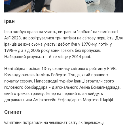
Іран
Іран здобув право на участь, вигравши “срібло” на чемпіонаті
Азії-2023, де розігрувалися три путівки на світову першість. Для
іранців це вже сьома участь: дебют був у 1970-му, потім у
1998-му, а від 2006 року вони грають без пропусків.
Найкращий результат – 6-те місце у 2014 році.
Нині збірна посідає 13-ту сходинку світового рейтингу FIVB.
Команду очолив італієць Роберто П’яцца, який працює з
початку сезону. Напередодні турніру іранці втратили свого
головного бомбардира – діагонального Аміна Есмаїлнеджада,
який отримав травму. Тепер на перший план вийдуть
догравальники Амірхоссейн Есфандіар та Мортеза Шаріфі.
Єгипет
Єгиптяни потрапили на чемпіонат світу як переможці