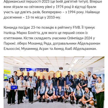
Африканської першості-2023 (це їхній дев’ятий титул). Вперше
вони зіграли на світовому рівні у 1974 році й відтоді брали
участь ще дев’ять разів, безперервно – з 1994 року. Найвище
досягнення – 13-те місце у 2010-му.
Команда посідає 23-тю позицію в рейтингу FIVB. Її тренує
італієць Марко Бонітта, для якого це перший сезон із
єгиптянами. Кістяк складають учасники Олімпіади-2024 у
Парижі: ліберо Мохамед Реда, догравальники Абдельрахман
Ельхоссіні, Мухаммед Асран та Ахмед Азаб Абдельрахман.