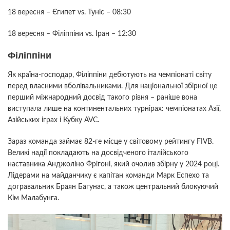
18 вересня – Єгипет vs. Туніс – 08:30
18 вересня – Філіппіни vs. Іран – 12:30
Філіппіни
Як країна-господар, Філіппіни дебютують на чемпіонаті світу
перед власними вболівальниками. Для національної збірної це
перший міжнародний досвід такого рівня – раніше вона
виступала лише на континентальних турнірах: чемпіонатах Азії,
Азійських іграх і Кубку AVC.
Зараз команда займає 82-ге місце у світовому рейтингу FIVB.
Великі надії покладають на досвідченого італійського
наставника Анджоліно Фрігоні, який очолив збірну у 2024 році.
Лідерами на майданчику є капітан команди Марк Еспехо та
догравальник Браян Багунас, а також центральний блокуючий
Кім Малабунга.