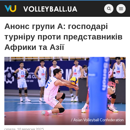
Toggle nav
Анонс групи A: господарі
турніру проти представників
Африки та Азії
/ Asian Volleyball Confederation
середа, 10 вересня 2025