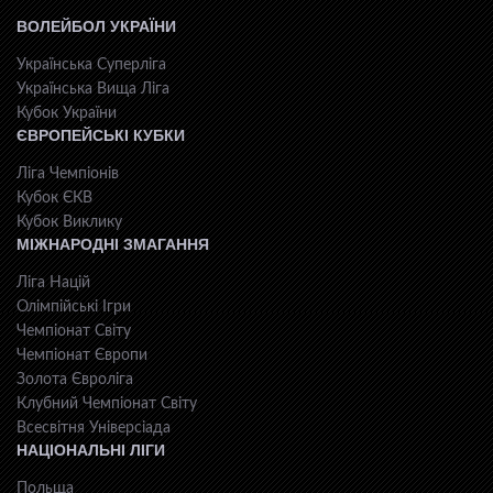
ВОЛЕЙБОЛ УКРАЇНИ
Українська Суперліга
Українська Вища Ліга
Кубок України
ЄВРОПЕЙСЬКІ КУБКИ
Ліга Чемпіонів
Кубок ЄКВ
Кубок Виклику
МІЖНАРОДНІ ЗМАГАННЯ
Ліга Націй
Олімпійські Ігри
Чемпіонат Світу
Чемпіонат Європи
Золота Євроліга
Клубний Чемпіонат Світу
Всесвiтня Унiверсiaда
НАЦІОНАЛЬНІ ЛІГИ
Польща