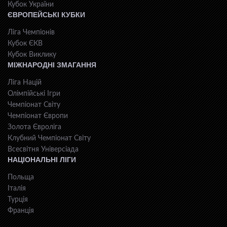
Кубок України
ЄВРОПЕЙСЬКІ КУБКИ
Ліга Чемпіонів
Кубок ЄКВ
Кубок Виклику
МІЖНАРОДНІ ЗМАГАННЯ
Ліга Націй
Олімпійські Ігри
Чемпіонат Світу
Чемпіонат Європи
Золота Євроліга
Клубний Чемпіонат Світу
Всесвiтня Унiверсiaда
НАЦІОНАЛЬНІ ЛІГИ
Польща
Італія
Турція
Франція