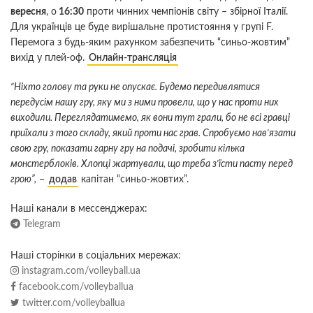
вересня
, о
16:30
проти чинних чемпіонів світу – збірної Італії.
Для українців це буде вирішальне протистояння у групі F.
Перемога з будь-яким рахунком забезпечить “синьо-жовтим”
вихід у плей-оф.
Онлайн-трансляція
“Ніхто голову та руки не опускає. Будемо передивлятися
передусім нашу гру, яку ми з ними провели, що у нас проти них
виходили. Переглядатимемо, як вони тут грали, бо не всі гравці
приїхали з того складу, який проти нас грав. Спробуємо нав'язати
свою гру, показати гарну гру на подачі, зробити кілька
монстерблоків. Хлопці жартували, що треба з'їсти пасту перед
грою”,
–
додав
капітан “синьо-жовтих”.
Наші канали в мессенджерах:
Telegram
Наші сторінки в соціальних мережах:
instagram.com/volleyball.ua
facebook.com/volleyballua
twitter.com/volleyballua