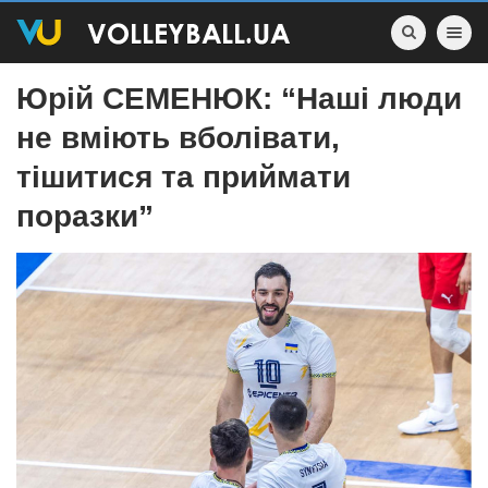
Toggle nav
Юрій СЕМЕНЮК: “Наші люди
не вміють вболівати,
тішитися та приймати
поразки”