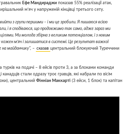
огравальник
Ефе Мандираджи
показав 55% реалізації атак,
рішальний м’яч у напруженій кінцівці третього сету.
вийти з групи першими – і ми це зробили. Я пишаюся всією
, і я сподіваюся, що продовжимо так само, адже зараз ми
 цілями. Ми молода збірна з великим потенціалом, і з новим
 кожен м’яч і залишатися в системі. Це результат важкої
е на майданчику”,
–
сказав
центральний блокуючий Туреччини
 турків на подачі – 8 ейсів проти 3, а за блоками команди
канадців стали одразу троє гравців, які набрали по вісім
локи), центральний
Фінніан Маккарті
(3 ейси, 1 блок) та капітан