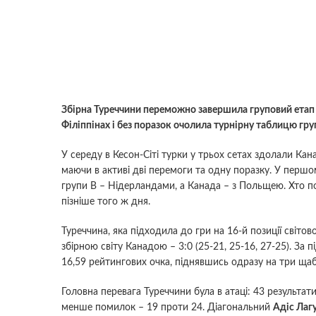
Збірна Туреччини переможно завершила груповий етап ч
Філіппінах і без поразок очолила турнірну таблицю гру
У середу в Кесон-Сіті турки у трьох сетах здолали Кан
маючи в активі дві перемоги та одну поразку. У перш
групи B – Нідерландами, а Канада – з Польщею. Хто по
пізніше того ж дня.
Туреччина, яка підходила до гри на 16-й позиції світо
збірною світу Канадою – 3:0 (25-21, 25-16, 27-25). За
16,59 рейтингових очка, піднявшись одразу на три щабл
Головна перевага Туреччини була в атаці: 43 результат
менше помилок – 19 проти 24. Діагональний
Адіс Лаг