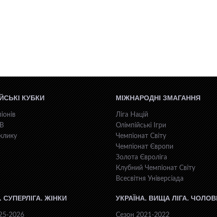
ЙСЬКІ КУБКИ
МІЖНАРОДНІ ЗМАГАННЯ
іонів
Ліга Націй
КВ
Олімпійські Ігри
клику
Чемпіонат Світу
Чемпіонат Європи
Золота Євроліга
Клубний Чемпіонат Світу
Всесвiтня Унiверсiaда
. СУПЕРЛІГА. ЖІНКИ
УКРАЇНА. ВИЩА ЛІГА. ЧОЛОВ
25-2026
Сезон 2021-2022