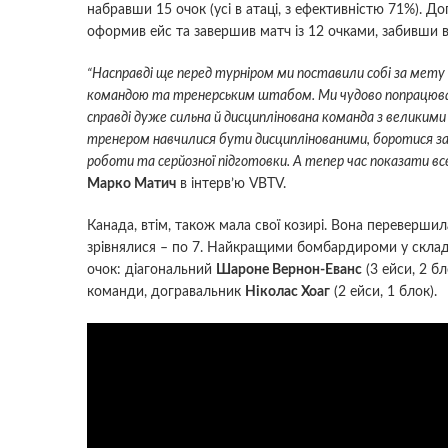
набравши 15 очок (усі в атаці, з ефективністю 71%). Д
оформив ейс та завершив матч із 12 очками, забивши ви
“Насправді ще перед турніром ми поставили собі за мету 
командою та тренерським штабом. Ми чудово попрацювали
справді дуже сильна й дисциплінована команда з великими
тренером навчилися бути дисциплінованими, боротися за
роботи та серйозної підготовки. А тепер час показати вс
Марко Матич
в інтерв’ю VBTV.
Канада, втім, також мала свої козирі. Вона перевершила
зрівнялися – по 7. Найкращими бомбардироми у складі 
очок: діагональний
Шароне Вернон-Еванс
(3 ейси, 2 б
команди, догравальник
Ніколас Хоаг
(2 ейси, 1 блок).