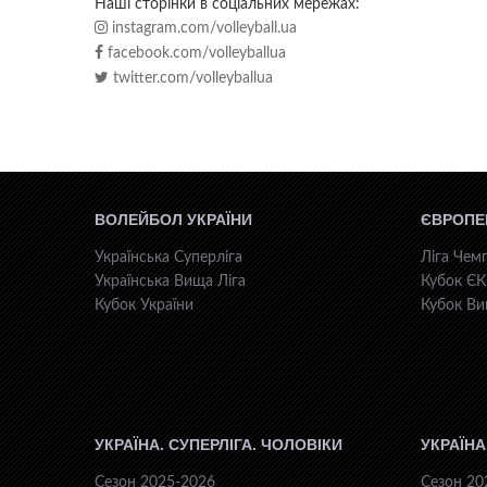
Наші сторінки в соціальних мережах:
instagram.com/volleyball.ua
facebook.com/volleyballua
twitter.com/volleyballua
ВОЛЕЙБОЛ УКРАЇНИ
ЄВРОПЕ
Українська Суперліга
Ліга Чемп
Українська Вища Ліга
Кубок Є
Кубок України
Кубок Ви
УКРАЇНА. СУПЕРЛІГА. ЧОЛОВІКИ
УКРАЇНА
Сезон 2025-2026
Сезон 20