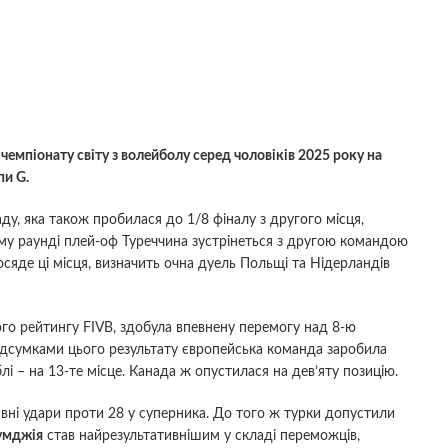
емпіонату світу з волейболу серед чоловіків 2025 року на
пи G.
аду, яка також пробилася до 1/8 фіналу з другого місця,
ому раунді плей-оф Туреччина зустрінеться з другою командою
сяде ці місця, визначить очна дуель Польщі та Нідерландів
вого рейтингу FIVB, здобула впевнену перемогу над 8-ю
 підсумками цього результату європейська команда заробила
і – на 13-те місце. Канада ж опустилася на дев’яту позицію.
ивні удари проти 28 у суперника. До того ж турки допустили
умджія
став найрезультативнішим у складі переможців,