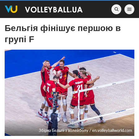
Toggle nav
Бельгія фінішує першою в
групі F
Збірна Бельгії з волейболу / en.volleyballworld.com