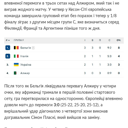
впевненої перемоги в трьох сетах над Алжиром, який так і не
виграв жодного матчу. У четвер у Кесон-Сіті європейська
команда завершила груповий етап без поразок і тепер у 1/8
фіналу зіграє з другим місцем групи С, яке визначиться серед
Фінляндії, Франції та Аргентини пізніше того ж дня.
Після того як Бельгія ліквідувала перевагу Алжиру у чотири
очки, яку африканці тримали в першій половині стартового
сету, гра перетворилася на односторонню. Європейці впевнено
довели матч до перемоги
3:0
(25-22, 25-20, 25-12), а
вирішальний удар діагоналлю з четвертої зони виконав
догравальник Сімон Пласкі, який вийшов на заміну.