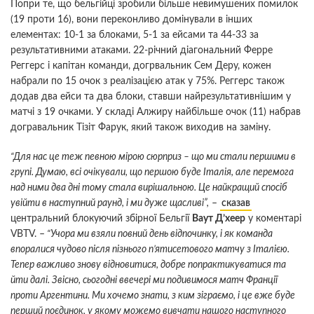
Попри те, що бельгійці зробили більше невимушених помилок
(19 проти 16), вони переконливо домінували в інших
елементах: 10-1 за блоками, 5-1 за ейсами та 44-33 за
результативними атаками. 22-річний діагональний Ферре
Реггерс і капітан команди, догрвальник Сем Деру, кожен
набрали по 15 очок з реалізацією атак у 75%. Реггерс також
додав два ейси та два блоки, ставши найрезультативнішим у
матчі з 19 очками. У складі Алжиру найбільше очок (11) набрав
догравальник Тізіт Фарук, який також виходив на заміну.
“Для нас це теж певною мірою сюрприз – що ми стали першими в
групі. Думаю, всі очікували, що першою буде Італія, але перемога
над ними два дні тому стала вирішальною. Це найкращий спосіб
увійти в наступний раунд, і ми дуже щасливі”,
–
сказав
центральний блокуючий збірної Бельгії
Ваут Д’хеер
у коментарі
VBTV. –
“Учора ми взяли повний день відпочинку, і як команда
впоралися чудово після пізнього п’ятисетового матчу з Італією.
Тепер важливо знову відновитися, добре попрактикуватися та
йти далі. Звісно, сьогодні ввечері ми подивимося матч Франції
проти Аргентини. Ми хочемо знати, з ким зіграємо, і це вже буде
перший поєдинок, у якому можемо вивчати нашого наступного